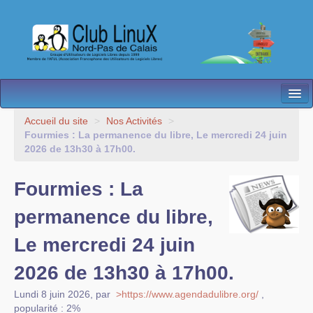
L’Association
Accueil du site
>
Nos Activités
>
Fourmies : La permanence du libre, Le mercredi 24 juin
Nos Activités
2026 de 13h30 à 17h00.
Besoin d’Aide ?
Fourmies : La
Contact
permanence du libre,
Les antennes
Le mercredi 24 juin
Espace membres
2026 de 13h30 à 17h00.
Lundi 8 juin 2026
,
par
>https://www.agendadulibre.org/
,
popularité : 2%