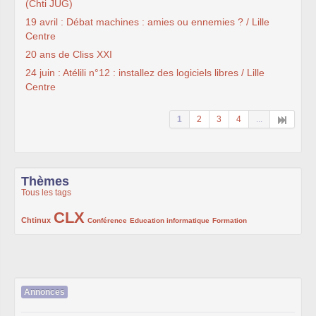
(Chti JUG)
19 avril : Débat machines : amies ou ennemies ? / Lille
Centre
20 ans de Cliss XXI
24 juin : Atélili n°12 : installez des logiciels libres / Lille
Centre
1
2
3
4
...
Thèmes
Tous les tags
CLX
222/1002
1002/1002
132/1002
119/1002
168/1002
Chtinux
Conférence
Education informatique
Formation
Annonces