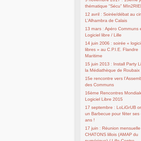
thématique “Sécu” MIn2RI
12 avril : Soirée/débat au c
L’Alhambra de Calais
13 mars : Apéro Communs 
Logiciel libre / Lille
14 juin 2006 : soirée « logici
libres » au C.P.I.E. Flandre
Maritime
15 juin 2013 : Install Party 
la Médiathèque de Roubaix
15e rencontre vers l’Assem
des Communs
16ème Rencontres Mondial
Logiciel Libre 2015
17 septembre : LoLiGrUB o
un Barbecue pour fêter ses 
ans !
17 juin : Réunion mensuelle
CHATONS lillois (AMAP du
numérique) / Lille Centre