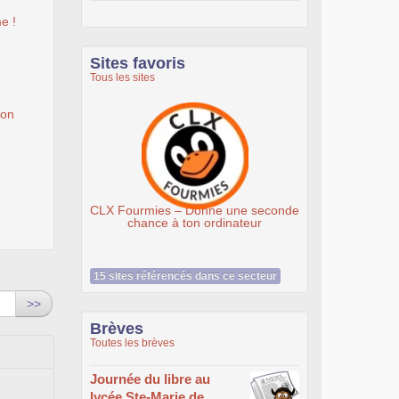
e !
Sites favoris
Tous les sites
ion
Ateliers du Libre à Roubaix
urmies – Donne une seconde
hance à ton ordinateur
15 sites référencés dans ce secteur
>>
Brèves
Toutes les brèves
Journée du libre au
lycée Ste-Marie de