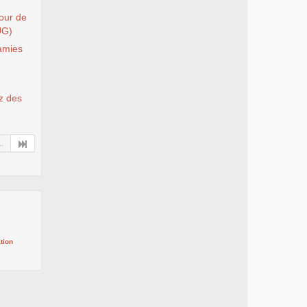
Tour de
UG)
 amies
ez des
..
tion