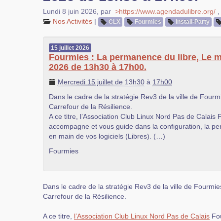
Lundi 8 juin 2026
,
par
>https://www.agendadulibre.org/
Nos Activités
|
CLX
Fourmies
Install-Party
15
juillet
2026
Fourmies : La permanence du libre, Le me
2026 de 13h30 à 17h00.
Mercredi 15 juillet de 13h30
à
17h00
Dans le cadre de la stratégie Rev3 de la ville de Fourmi
Carrefour de la Résilience.
A ce titre, l’Association Club Linux Nord Pas de Calais
accompagne et vous guide dans la configuration, la pers
en main de vos logiciels (Libres). (…)
Fourmies
Dans le cadre de la stratégie Rev3 de la ville de Fourmies
Carrefour de la Résilience.
A ce titre,
l’Association Club Linux Nord Pas de Calais
Fou