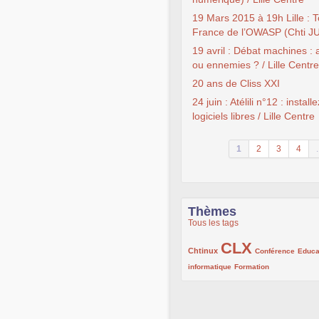
19 Mars 2015 à 19h Lille : 
France de l’OWASP (Chti J
19 avril : Débat machines :
ou ennemies ? / Lille Centre
20 ans de Cliss XXI
24 juin : Atélili n°12 : install
logiciels libres / Lille Centre
1
2
3
4
.
Thèmes
Tous les tags
CLX
222/1002
1002/1002
132/1002
Chtinux
Conférence
Educa
119/1002
168/1002
informatique
Formation