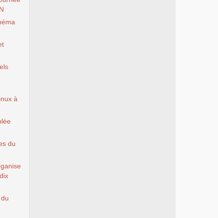
EN
inéma
et
els
Linux à
blée
es du
rganise
dix
 du