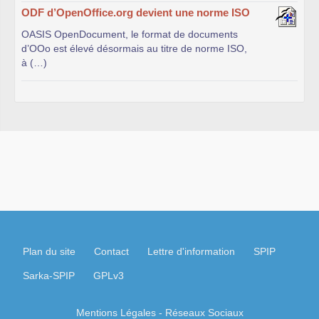
ODF d’OpenOffice.org devient une norme ISO
OASIS OpenDocument, le format de documents
d’OOo est élevé désormais au titre de norme ISO,
à (…)
Plan du site
Contact
Lettre d'information
SPIP
Sarka-SPIP
GPLv3
Mentions Légales
- Réseaux Sociaux