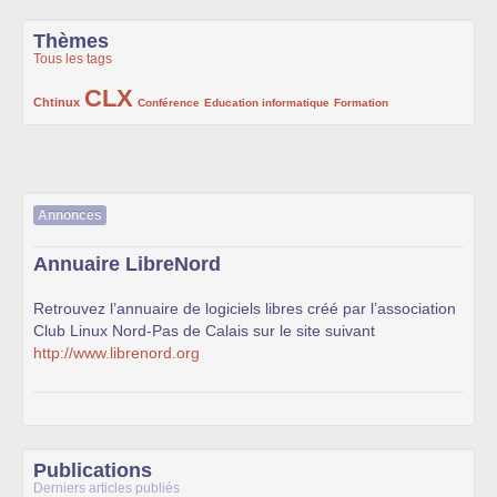
Thèmes
Tous les tags
CLX
222/1002
1002/1002
132/1002
119/1002
168/1002
Chtinux
Conférence
Education informatique
Formation
Annonces
Annuaire LibreNord
Retrouvez l’annuaire de logiciels libres créé par l’association
Club Linux Nord-Pas de Calais sur le site suivant
http://www.librenord.org
Publications
Derniers articles publiés