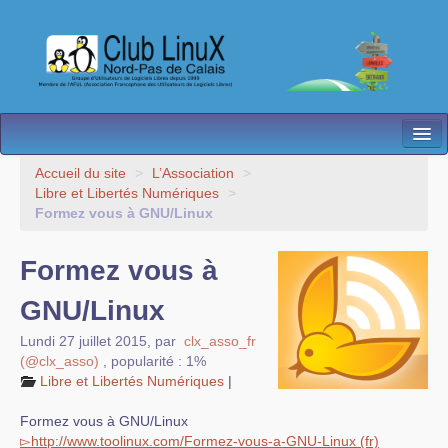
L’Association
Accueil du site
>
L’Association
>
Libre et Libertés Numériques
>
Nos Activités
Formez vous à GNU/Linux
Besoin d’Aide ?
Formez vous à
Contact
GNU/Linux
Les antennes
Lundi 27 juillet 2015
,
par
clx_asso_fr
(@clx_asso)
,
popularité : 1%
Espace membres
Libre et Libertés Numériques
|
Formez vous à GNU/Linux
▻
http://
www.
toolinux.com
/
Formez-vous-a-GNU-Linux