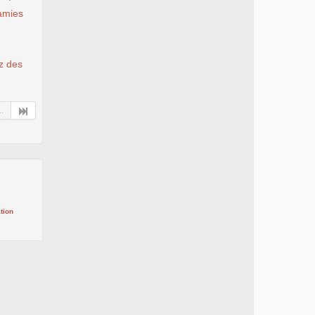
 amies
ez des
..
tion