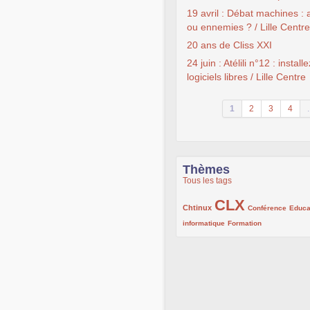
19 avril : Débat machines :
ou ennemies ? / Lille Centre
20 ans de Cliss XXI
24 juin : Atélili n°12 : install
logiciels libres / Lille Centre
1
2
3
4
.
Thèmes
Tous les tags
CLX
222/1002
1002/1002
132/1002
Chtinux
Conférence
Educa
119/1002
168/1002
informatique
Formation