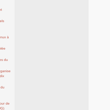
et
els
Linux à
blée
es du
rganise
dix
 du
Tour de
UG)