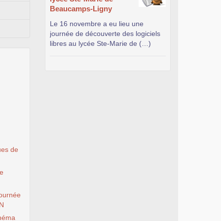
Beaucamps-Ligny
Le 16 novembre a eu lieu une
journée de découverte des logiciels
libres au lycée Ste-Marie de (…)
ues de
le
ournée
EN
inéma