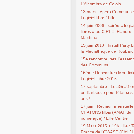
L’Alhambra de Calais
13 mars : Apéro Communs 
Logiciel libre / Lille
14 juin 2006 : soirée « logici
libres » au C.P.I.E. Flandre
Maritime
15 juin 2013 : Install Party 
la Médiathèque de Roubaix
15e rencontre vers l’Assem
des Communs
16ème Rencontres Mondial
Logiciel Libre 2015
17 septembre : LoLiGrUB o
un Barbecue pour fêter ses 
ans !
17 juin : Réunion mensuelle
CHATONS lillois (AMAP du
numérique) / Lille Centre
19 Mars 2015 à 19h Lille : 
France de l’OWASP (Chti J