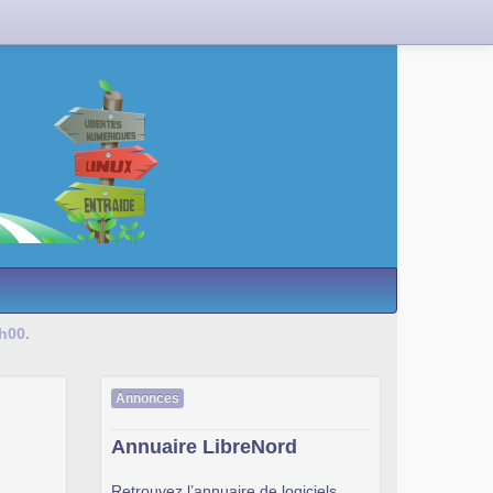
h00.
Annonces
Annuaire LibreNord
Retrouvez l’annuaire de logiciels