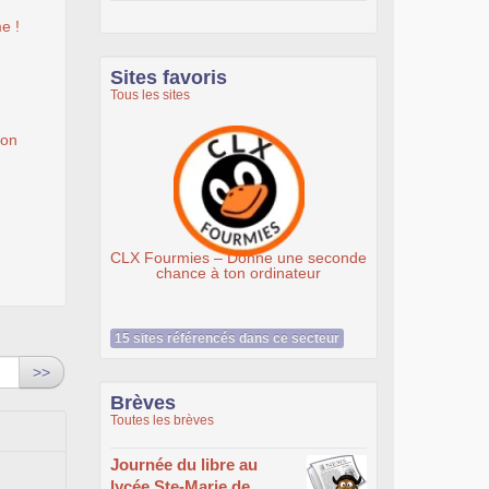
e !
Sites favoris
Tous les sites
ion
Ateliers du Libre à Roubaix
ourmies – Donne une seconde
chance à ton ordinateur
15 sites référencés dans ce secteur
>>
Brèves
Toutes les brèves
Journée du libre au
lycée Ste-Marie de