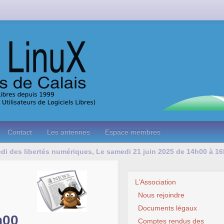
Contact
Les antennes
Espace membres
i des libertés numériques, Le samedi 21 juin 2025 de 14h00 à 16
L’Association
Nous rejoindre
Documents légaux
h00
Comptes rendus des