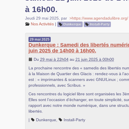
à 16h00.
Jeudi 29 mai 2025
,
par
>https://www.agendadulibre.org/
Nos Activités
|
Dunkerque
Install-Party
29
mai
2025
Dunkerque : Samedi des libertés numéri
juin 2025 de 14h00 à 16h00.
Du
29 mai à 22h04
au
21 juin 2025 à 00h00
La prochaine rencontre des « samedis des libertés nu
à la Maison de Quartier des Glacis : rendez-vous à l’ac
est : « imprimantes & scanners avec GNU/Linux ; com
professionnels, avec Scribus. »
Ces rencontres du logiciel libre sont organisées les 3
Elles sont l’occasion d’échanger, en toute simplicité, s
rapport avec notre monde numérique, dans une structur
libertés.
|
Dunkerque
,
Install-Party