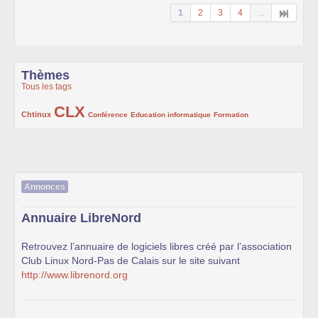
1
2
3
4
...
Thèmes
Tous les tags
CLX
222/1002
1002/1002
132/1002
119/1002
168/1002
Chtinux
Conférence
Education informatique
Formation
Annonces
Annuaire LibreNord
Retrouvez l’annuaire de logiciels libres créé par l’association
Club Linux Nord-Pas de Calais sur le site suivant
http://www.librenord.org