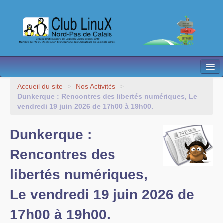
L’Association
Accueil du site
>
Nos Activités
>
Dunkerque : Rencontres des libertés numériques, Le
Nos Activités
vendredi 19 juin 2026 de 17h00 à 19h00.
Besoin d’Aide ?
Dunkerque :
Contact
Rencontres des
Les antennes
libertés numériques,
Espace membres
Le vendredi 19 juin 2026 de
17h00 à 19h00.