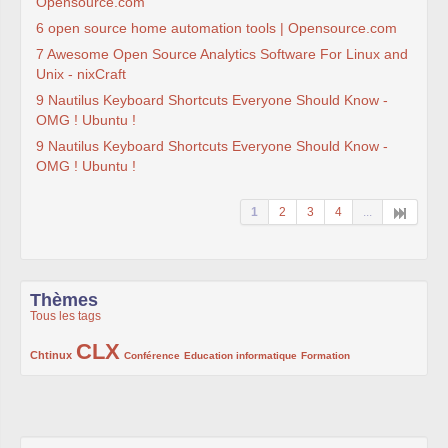
Opensource.com
6 open source home automation tools | Opensource.com
7 Awesome Open Source Analytics Software For Linux and
Unix - nixCraft
9 Nautilus Keyboard Shortcuts Everyone Should Know -
OMG ! Ubuntu !
9 Nautilus Keyboard Shortcuts Everyone Should Know -
OMG ! Ubuntu !
1
2
3
4
...
Thèmes
Tous les tags
CLX
222/1002
1002/1002
132/1002
119/1002
168/1002
Chtinux
Conférence
Education informatique
Formation