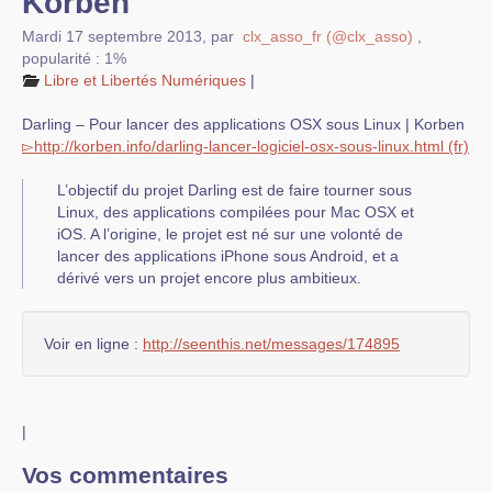
Korben
Mardi 17 septembre 2013
,
par
clx_asso_fr (@clx_asso)
,
popularité : 1%
Libre et Libertés Numériques
|
Darling – Pour lancer des applications OSX sous Linux | Korben
▻
http://
korben.info
/
darling-lancer-logiciel-osx-so
us-linux.html
L’objectif du projet Darling est de faire tourner sous
Linux, des applications compilées pour Mac OSX et
iOS. A l’origine, le projet est né sur une volonté de
lancer des applications iPhone sous Android, et a
dérivé vers un projet encore plus ambitieux.
Voir en ligne :
http://seenthis.net/messages/174895
|
Vos commentaires