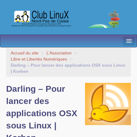
L’Association
Accueil du site
>
L’Association
>
Libre et Libertés Numériques
>
Nos Activités
Darling – Pour lancer des applications OSX sous Linux
| Korben
Besoin d’Aide ?
Darling – Pour
Contact
lancer des
Les antennes
applications OSX
Espace membres
sous Linux |