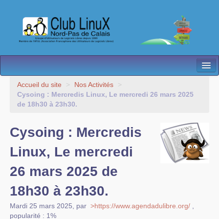
L’Association
Accueil du site
>
Nos Activités
>
Cysoing : Mercredis Linux, Le mercredi 26 mars 2025
Nos Activités
de 18h30 à 23h30.
Besoin d’Aide ?
Cysoing : Mercredis
Contact
Linux, Le mercredi
Les antennes
26 mars 2025 de
Espace membres
18h30 à 23h30.
Mardi 25 mars 2025
,
par
>https://www.agendadulibre.org/
,
popularité : 1%