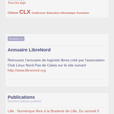
Tous les tags
CLX
222/1002
1002/1002
132/1002
119/1002
168/1002
Chtinux
Conférence
Education informatique
Formation
Annonces
Annuaire LibreNord
Retrouvez l’annuaire de logiciels libres créé par l’association
Club Linux Nord-Pas de Calais sur le site suivant
http://www.librenord.org
Publications
Derniers articles publiés
Lille : Numérique libre à la Braderie de Lille, Du samedi 5