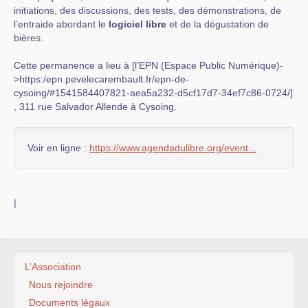
initiations, des discussions, des tests, des démonstrations, de
l’entraide abordant le
logiciel libre
et de la dégustation de
bières.
Cette permanence a lieu à [l’EPN (Espace Public Numérique)-
>https:/epn.pevelecarembault.fr/epn-de-
cysoing/#1541584407821-aea5a232-d5cf17d7-34ef7c86-0724/]
, 311 rue Salvador Allende à Cysoing.
Voir en ligne :
https://www.agendadulibre.org/event...
|
L’Association
Nous rejoindre
Documents légaux