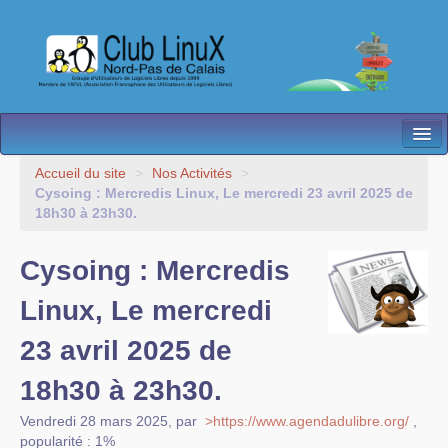
L’Association
Accueil du site
>
Nos Activités
>
Cysoing : Mercredis Linux, Le mercredi 23 avril 2025 de
Nos Activités
18h30 à 23h30.
Besoin d’Aide ?
Cysoing : Mercredis
Contact
Linux, Le mercredi
Les antennes
23 avril 2025 de
Espace membres
18h30 à 23h30.
Vendredi 28 mars 2025
,
par
>https://www.agendadulibre.org/
,
popularité : 1%