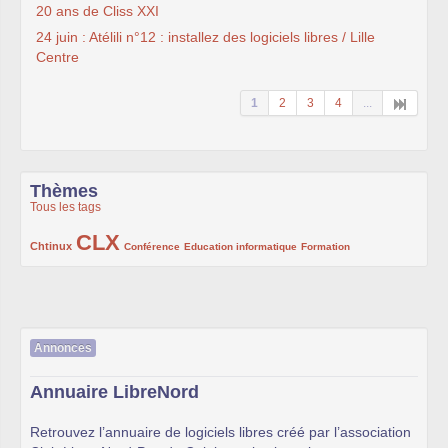
20 ans de Cliss XXI
24 juin : Atélili n°12 : installez des logiciels libres / Lille
Centre
1
2
3
4
...
Thèmes
Tous les tags
CLX
222/1002
1002/1002
132/1002
119/1002
168/1002
Chtinux
Conférence
Education informatique
Formation
Annonces
Annuaire LibreNord
Retrouvez l’annuaire de logiciels libres créé par l’association