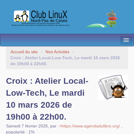
L’Association
Accueil du site
>
Nos Activités
>
Croix : Atelier Local-Low-Tech, Le mardi 10 mars 2026
Nos Activités
de 19h00 à 22h00.
Besoin d’Aide ?
Croix : Atelier Local-
Contact
Low-Tech, Le mardi
Les antennes
10 mars 2026 de
Espace membres
19h00 à 22h00.
Samedi 7 février 2026
,
par
>https://www.agendadulibre.org/
,
popularité : 1%