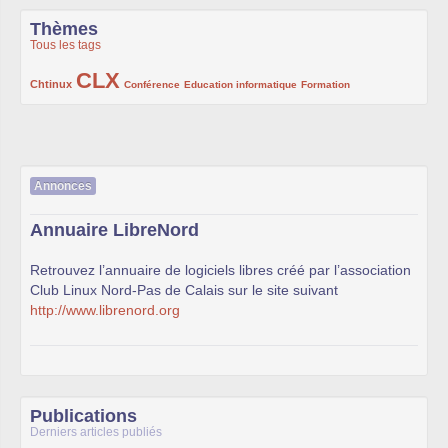
Thèmes
Tous les tags
CLX
222/1002
1002/1002
132/1002
119/1002
168/1002
Chtinux
Conférence
Education informatique
Formation
Annonces
Annuaire LibreNord
Retrouvez l’annuaire de logiciels libres créé par l’association
Club Linux Nord-Pas de Calais sur le site suivant
http://www.librenord.org
Publications
Derniers articles publiés