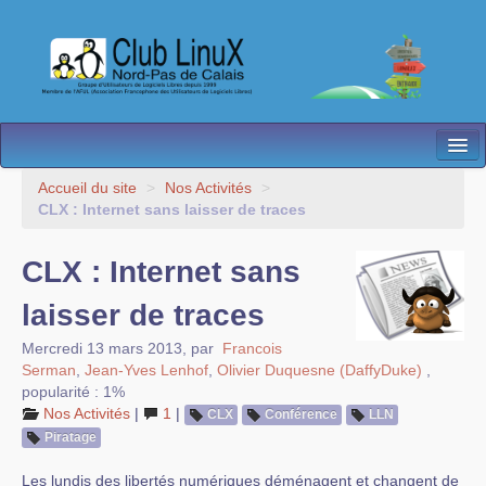
L’Association
Accueil du site
>
Nos Activités
>
CLX : Internet sans laisser de traces
Nos Activités
CLX : Internet sans
Besoin d’Aide ?
laisser de traces
Contact
Mercredi 13 mars 2013
,
par
Francois
Les antennes
Serman
,
Jean-Yves Lenhof
,
Olivier Duquesne (DaffyDuke)
,
popularité : 1%
Espace membres
Nos Activités
|
1
|
CLX
Conférence
LLN
Piratage
Les lundis des libertés numériques déménagent et changent de