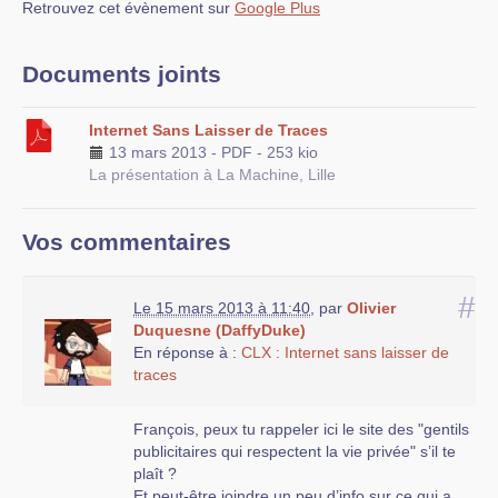
Retrouvez cet évènement sur
Google Plus
Documents joints
Internet Sans Laisser de Traces
13 mars 2013
-
PDF
-
253 kio
La présentation à La Machine, Lille
Vos commentaires
#
Le 15 mars 2013 à 11:40
,
par
Olivier
Duquesne (DaffyDuke)
En réponse à :
CLX : Internet sans laisser de
traces
François, peux tu rappeler ici le site des "gentils
publicitaires qui respectent la vie privée" s’il te
plaît ?
Et peut-être joindre un peu d’info sur ce qui a