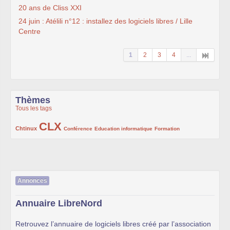
20 ans de Cliss XXI
24 juin : Atélili n°12 : installez des logiciels libres / Lille
Centre
1
2
3
4
...
Thèmes
Tous les tags
CLX
222/1002
1002/1002
132/1002
119/1002
168/1002
Chtinux
Conférence
Education informatique
Formation
Annonces
Annuaire LibreNord
Retrouvez l’annuaire de logiciels libres créé par l’association