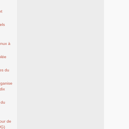
et
els
Linux à
blée
es du
rganise
dix
 du
Tour de
UG)