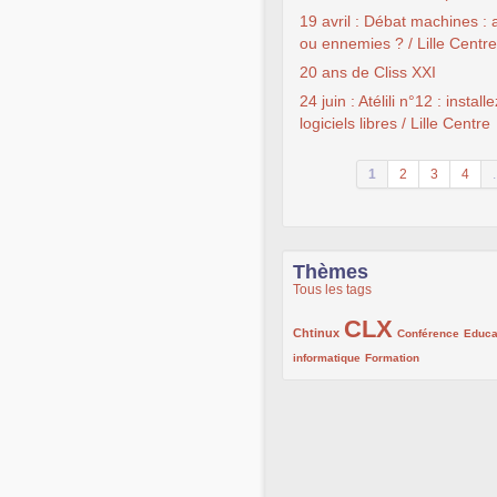
19 avril : Débat machines :
ou ennemies ? / Lille Centre
20 ans de Cliss XXI
24 juin : Atélili n°12 : install
logiciels libres / Lille Centre
1
2
3
4
.
Thèmes
Tous les tags
CLX
222/1002
1002/1002
132/1002
Chtinux
Conférence
Educa
119/1002
168/1002
informatique
Formation