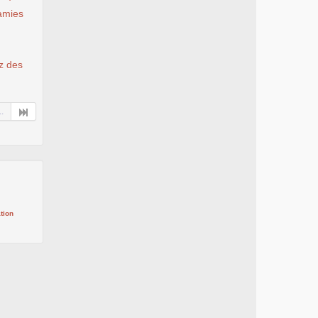
 amies
ez des
..
tion