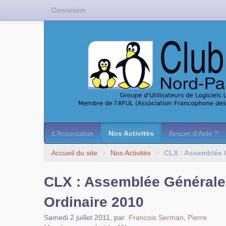
Connexion
L’Association
Nos Activités
Besoin d’Aide ?
Accueil du site
>
Nos Activités
>
CLX : Assemblée 
CLX : Assemblée Générale
Ordinaire 2010
Samedi 2 juillet 2011
,
par
Francois Serman
,
Pierre