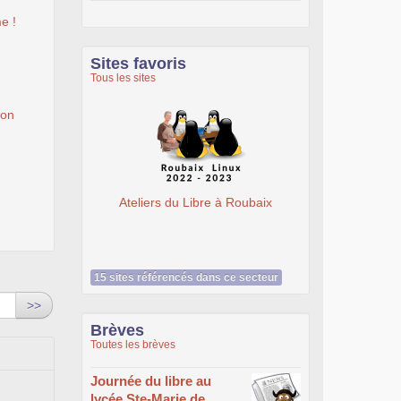
e !
Sites favoris
Tous les sites
ion
Ateliers du Libre à Roubaix
Bruxelles Linux User Group : BxLUG
15 sites référencés dans ce secteur
>>
Brèves
Toutes les brèves
Journée du libre au
lycée Ste-Marie de