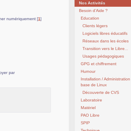
Nos Activités
Besoin d’Aide ?
Education
signer numériquement
[
1
]
Clients légers
Logiciels libres éducatifs
Réseaux dans les écoles
Transition vers le Libre...
Usages pédagogiques
GPG et chiffrement
Humour
oyer par
Installation / Administration
base de Linux
Découverte de CVS
Laboratoire
Matériel
PAO Libre
SPIP
Technique