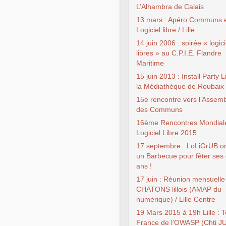
L’Alhambra de Calais
13 mars : Apéro Communs 
Logiciel libre / Lille
14 juin 2006 : soirée « logici
libres » au C.P.I.E. Flandre
Maritime
15 juin 2013 : Install Party 
la Médiathèque de Roubaix
15e rencontre vers l’Assem
des Communs
16ème Rencontres Mondial
Logiciel Libre 2015
17 septembre : LoLiGrUB o
un Barbecue pour fêter ses 
ans !
17 juin : Réunion mensuelle
CHATONS lillois (AMAP du
numérique) / Lille Centre
19 Mars 2015 à 19h Lille : 
France de l’OWASP (Chti J