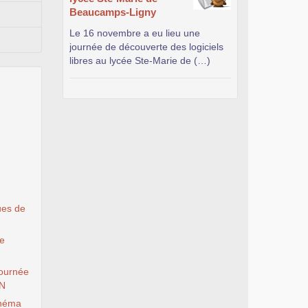
Beaucamps-Ligny
Le 16 novembre a eu lieu une
journée de découverte des logiciels
libres au lycée Ste-Marie de (…)
ues de
le
ournée
EN
inéma