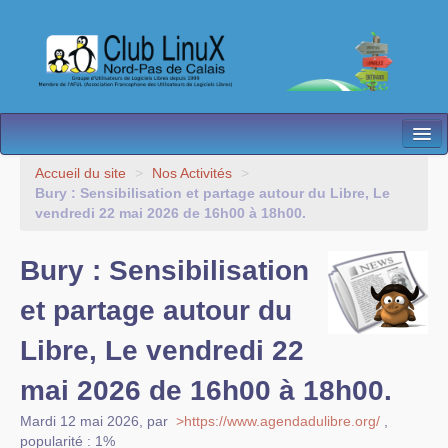
L’Association
Accueil du site
>
Nos Activités
>
Bury : Sensibilisation et partage autour du Libre, Le
Nos Activités
vendredi 22 mai 2026 de 16h00 à 18h00.
Besoin d’Aide ?
Bury : Sensibilisation
Contact
et partage autour du
Les antennes
Libre, Le vendredi 22
Espace membres
mai 2026 de 16h00 à 18h00.
Mardi 12 mai 2026
,
par
>https://www.agendadulibre.org/
,
popularité : 1%