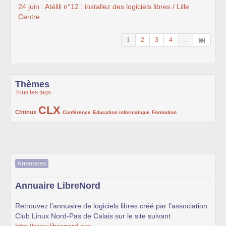
24 juin : Atélili n°12 : installez des logiciels libres / Lille
Centre
1
2
3
4
...
Thèmes
Tous les tags
CLX
222/1002
1002/1002
132/1002
119/1002
168/1002
Chtinux
Conférence
Education informatique
Formation
Annonces
Annuaire LibreNord
Retrouvez l’annuaire de logiciels libres créé par l’association
Club Linux Nord-Pas de Calais sur le site suivant