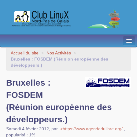
L’Association
Accueil du site
>
Nos Activités
>
Bruxelles : FOSDEM (Réunion européenne des
Nos Activités
développeurs.)
Besoin d’Aide ?
Bruxelles :
Contact
FOSDEM
Les antennes
(Réunion européenne des
Espace membres
développeurs.)
Samedi 4 février 2012
,
par
>https://www.agendadulibre.org/
,
popularité : 1%