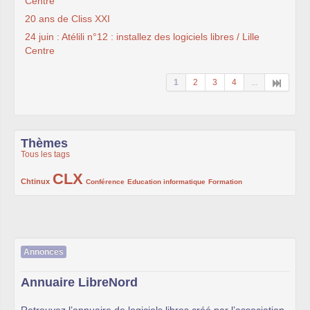
Centre
20 ans de Cliss XXI
24 juin : Atélili n°12 : installez des logiciels libres / Lille
Centre
1
2
3
4
...
Thèmes
Tous les tags
CLX
222/1002
1002/1002
132/1002
119/1002
168/1002
Chtinux
Conférence
Education informatique
Formation
Annonces
Annuaire LibreNord