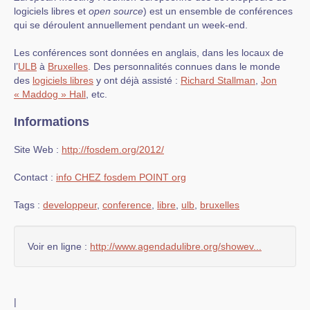
logiciels libres et
open source
) est un ensemble de conférences
qui se déroulent annuellement pendant un week-end.
Les conférences sont données en anglais, dans les locaux de
l’
ULB
à
Bruxelles
. Des personnalités connues dans le monde
des
logiciels libres
y ont déjà assisté :
Richard Stallman
,
Jon
« Maddog » Hall
, etc.
Informations
Site Web :
http://fosdem.org/2012/
Contact :
info CHEZ fosdem POINT org
Tags :
developpeur
,
conference
,
libre
,
ulb
,
bruxelles
Voir en ligne :
http://www.agendadulibre.org/showev...
|