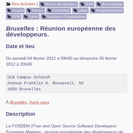
Nos Activités
|
Bases de données
BSD
Bureautique
Drupal
Emacs
Formation
Linux
Programmation
RPM
Salon
Système d’exploitation
Bruxelles
: Réunion européenne des
développeurs.
Date et lieu
Du samedi 04 février 2012 à 09h00 au dimanche 05 février
2012 à 20h00.
ULB Campus Solbosh

Avenue Franklin D. Roosevelt, 50

1050 Bruxelles
À
Bruxelles
,
Autre pays
Description
La FOSDEM (
Free and Open Source Software Developers’
European Meeting
: réunion européenne des développeurs de