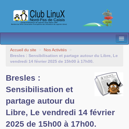
L’Association
Accueil du site
>
Nos Activités
>
Bresles : Sensibilisation et partage autour du Libre, Le
Nos Activités
vendredi 14 février 2025 de 15h00 à 17h00.
Besoin d’Aide ?
Bresles :
Contact
Sensibilisation et
Les antennes
partage autour du
Espace membres
Libre, Le vendredi 14 février
2025 de 15h00 à 17h00.