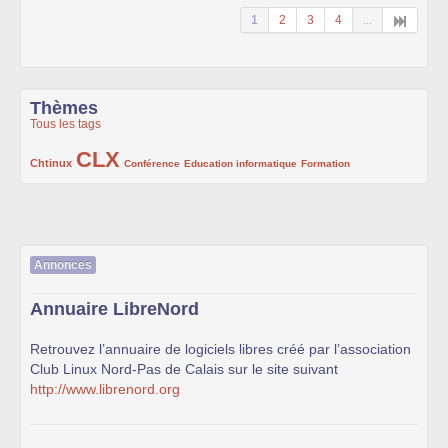
1
2
3
4
...
Thèmes
Tous les tags
CLX
222/1002
1002/1002
132/1002
119/1002
168/1002
Chtinux
Conférence
Education informatique
Formation
Annonces
Annuaire LibreNord
Retrouvez l’annuaire de logiciels libres créé par l’association
Club Linux Nord-Pas de Calais sur le site suivant
http://www.librenord.org