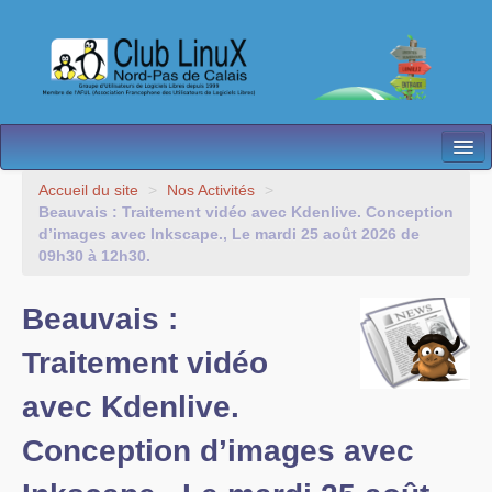
L’Association
Accueil du site
>
Nos Activités
>
Beauvais : Traitement vidéo avec Kdenlive. Conception
Nos Activités
d’images avec Inkscape., Le mardi 25 août 2026 de
09h30 à 12h30.
Besoin d’Aide ?
Beauvais :
Contact
Traitement vidéo
Les antennes
avec Kdenlive.
Espace membres
Conception d’images avec