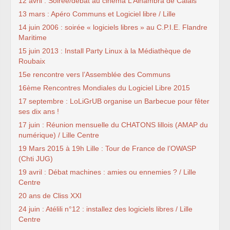
12 avril : Soirée/débat au cinéma L’Alhambra de Calais
13 mars : Apéro Communs et Logiciel libre / Lille
14 juin 2006 : soirée « logiciels libres » au C.P.I.E. Flandre
Maritime
15 juin 2013 : Install Party Linux à la Médiathèque de
Roubaix
15e rencontre vers l’Assemblée des Communs
16ème Rencontres Mondiales du Logiciel Libre 2015
17 septembre : LoLiGrUB organise un Barbecue pour fêter
ses dix ans !
17 juin : Réunion mensuelle du CHATONS lillois (AMAP du
numérique) / Lille Centre
19 Mars 2015 à 19h Lille : Tour de France de l’OWASP
(Chti JUG)
19 avril : Débat machines : amies ou ennemies ? / Lille
Centre
20 ans de Cliss XXI
24 juin : Atélili n°12 : installez des logiciels libres / Lille
Centre