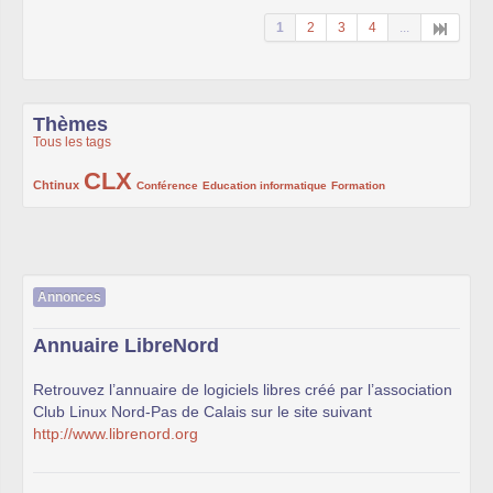
1
2
3
4
...
Thèmes
Tous les tags
CLX
222/1002
1002/1002
132/1002
119/1002
168/1002
Chtinux
Conférence
Education informatique
Formation
Annonces
Annuaire LibreNord
Retrouvez l’annuaire de logiciels libres créé par l’association
Club Linux Nord-Pas de Calais sur le site suivant
http://www.librenord.org