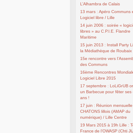
L’Alhambra de Calais
13 mars : Apéro Communs 
Logiciel libre / Lille
14 juin 2006 : soirée « logici
libres » au C.P.I.E. Flandre
Maritime
15 juin 2013 : Install Party 
la Médiathèque de Roubaix
15e rencontre vers l’Assem
des Communs
16ème Rencontres Mondial
Logiciel Libre 2015
17 septembre : LoLiGrUB o
un Barbecue pour fêter ses 
ans !
17 juin : Réunion mensuelle
CHATONS lillois (AMAP du
numérique) / Lille Centre
19 Mars 2015 à 19h Lille : 
France de l’OWASP (Chti J