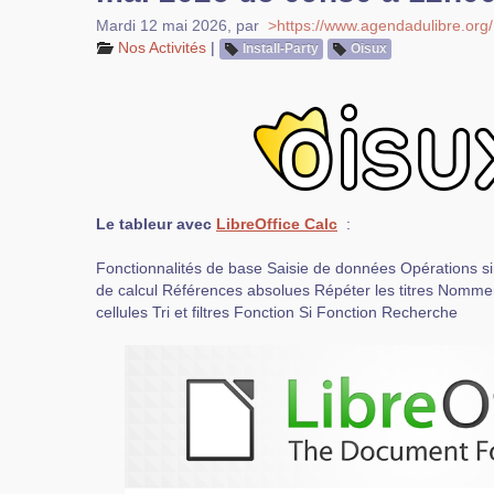
Mardi 12 mai 2026
,
par
>https://www.agendadulibre.org/
Nos Activités
|
Install-Party
Oisux
Le tableur avec
LibreOffice Calc
:
Fonctionnalités de base Saisie de données Opérations si
de calcul Références absolues Répéter les titres Nommer
cellules Tri et filtres Fonction Si Fonction Recherche