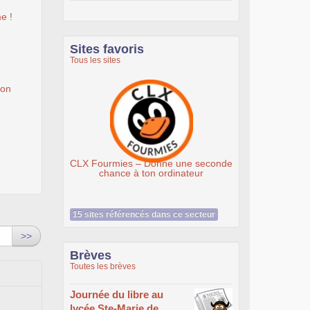
e !
Sites favoris
Tous les sites
ion
Ateliers du Libre à Roubaix
nne une seconde
ordinateur
15 sites référencés dans ce secteur
>>
Brèves
Toutes les brèves
Journée du libre au
lycée Ste-Marie de