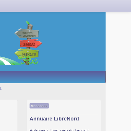
0.
Annonces
Annuaire LibreNord
Retrouvez l’annuaire de logiciels