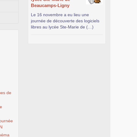
Beaucamps-Ligny
Le 16 novembre a eu lieu une
journée de découverte des logiciels
libres au lycée Ste-Marie de (…)
ues de
le
ournée
EN
inéma