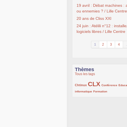
19 avril : Débat machines :
ou ennemies ? / Lille Centre
20 ans de Cliss XXI
24 juin : Atélili n°12 : install
logiciels libres / Lille Centre
1
2
3
4
.
Thèmes
Tous les tags
CLX
222/1002
1002/1002
132/1002
Chtinux
Conférence
Educa
119/1002
168/1002
informatique
Formation