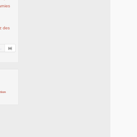
 amies
ez des
..
tion