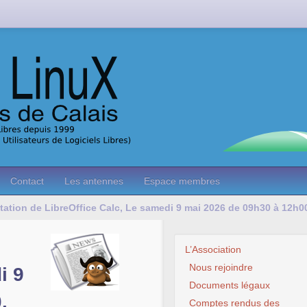
Contact
Les antennes
Espace membres
tation de LibreOffice Calc, Le samedi 9 mai 2026 de 09h30 à 12h0
e
L’Association
Nous rejoindre
i 9
Documents légaux
.
Comptes rendus des