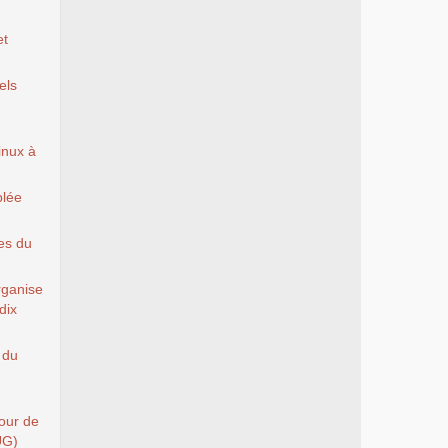
et
els
Linux à
blée
es du
rganise
dix
 du
Tour de
UG)