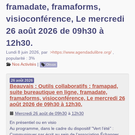
framadate, framaforms,
visioconférence, Le mercredi
26 août 2026 de 09h30 à
12h30.
Lundi 8 juin 2026
,
par
>https://www.agendadulibre.org/
,
popularité : 3%
Nos Activités
|
Oisux
26
août
2026
Beauvais : Outils collaboratifs : framapad,
suite bureautique en ligne, framadate,
framaforms, visioconférence, Le mercredi 26
août 2026 de 09h30 à 12h30.
Mercredi 26 août de 09h30
à
12h30
En présentiel ou en visio
Au programme, dans le cadre du dispositif "Vert l’été" :
Communiquer par écrit au sein de l’association Échanger