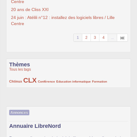
Centre
20 ans de Cliss XXI
24 juin : Atélili n°12 : installez des logiciels libres / Lille
Centre
1
2
3
4
...
Thèmes
Tous les tags
CLX
222/1002
1002/1002
132/1002
119/1002
168/1002
Chtinux
Conférence
Education informatique
Formation
Annonces
Annuaire LibreNord