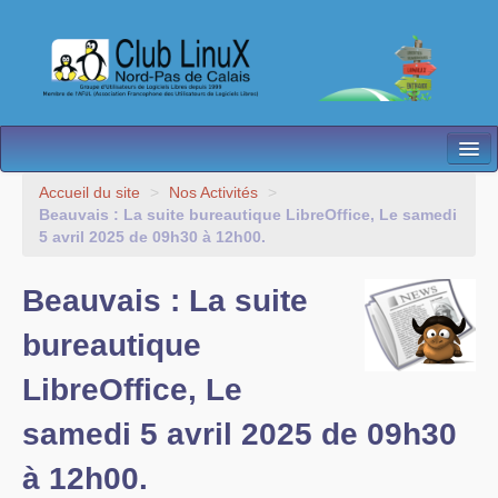
L’Association
Accueil du site
>
Nos Activités
>
Beauvais : La suite bureautique LibreOffice, Le samedi
Nos Activités
5 avril 2025 de 09h30 à 12h00.
Besoin d’Aide ?
Beauvais : La suite
Contact
bureautique
Les antennes
LibreOffice, Le
Espace membres
samedi 5 avril 2025 de 09h30
à 12h00.