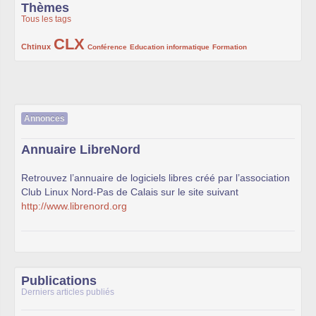
Thèmes
Tous les tags
CLX
222/1002
1002/1002
132/1002
119/1002
168/1002
Chtinux
Conférence
Education informatique
Formation
Annonces
Annuaire LibreNord
Retrouvez l’annuaire de logiciels libres créé par l’association
Club Linux Nord-Pas de Calais sur le site suivant
http://www.librenord.org
Publications
Derniers articles publiés