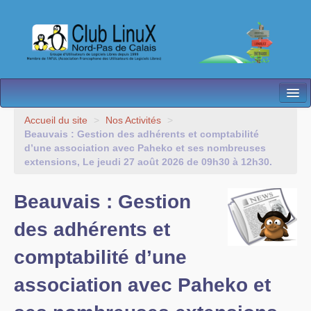
L’Association
Accueil du site
>
Nos Activités
>
Beauvais : Gestion des adhérents et comptabilité
Nos Activités
d’une association avec Paheko et ses nombreuses
extensions, Le jeudi 27 août 2026 de 09h30 à 12h30.
Besoin d’Aide ?
Beauvais : Gestion
Contact
des adhérents et
Les antennes
comptabilité d’une
Espace membres
association avec Paheko et