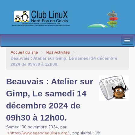
L’Association
Accueil du site
>
Nos Activités
>
Beauvais : Atelier sur Gimp, Le samedi 14 décembre
Nos Activités
2024 de 09h30 à 12h00.
Besoin d’Aide ?
Beauvais : Atelier sur
Contact
Gimp, Le samedi 14
Les antennes
décembre 2024 de
Espace membres
09h30 à 12h00.
Samedi 30 novembre 2024
,
par
>https://www.agendadulibre.org/
,
popularité : 1%