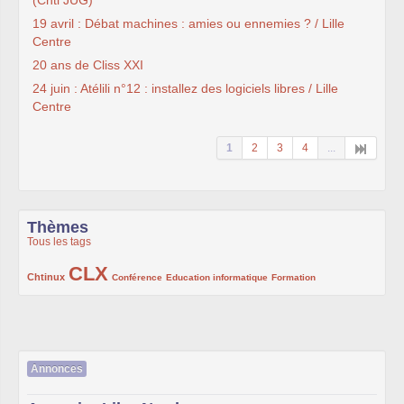
(Chti JUG)
19 avril : Débat machines : amies ou ennemies ? / Lille
Centre
20 ans de Cliss XXI
24 juin : Atélili n°12 : installez des logiciels libres / Lille
Centre
1
2
3
4
...
Thèmes
Tous les tags
CLX
222/1002
1002/1002
132/1002
119/1002
168/1002
Chtinux
Conférence
Education informatique
Formation
Annonces