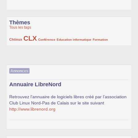
Thèmes
Tous les tags
CLX
222/1002
1002/1002
132/1002
119/1002
168/1002
Chtinux
Conférence
Education informatique
Formation
Annonces
Annuaire LibreNord
Retrouvez l’annuaire de logiciels libres créé par l’association
Club Linux Nord-Pas de Calais sur le site suivant
http://www.librenord.org