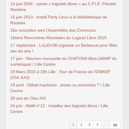
14 juin 2006 : soirée « logiciels libres » au C.P.I.E. Flandre
Maritime
15 juin 2013 : Install Party Linux à la Médiathèque de
Roubaix
15e rencontre vers l’Assemblée des Communs
16ème Rencontres Mondiales du Logiciel Libre 2015
17 septembre : LoLiGrUB organise un Barbecue pour fêter
ses dix ans !
17 juin : Réunion mensuelle du CHATONS lillois (AMAP du
numérique) / Lille Centre
19 Mars 2015 à 19h Lille : Tour de France de l’OWASP
(Chti JUG)
19 avril : Débat machines : amies ou ennemies ? / Lille
Centre
20 ans de Cliss XXI
24 juin : Atélili n°12 : installez des logiciels libres / Lille
Centre
1
2
3
4
...