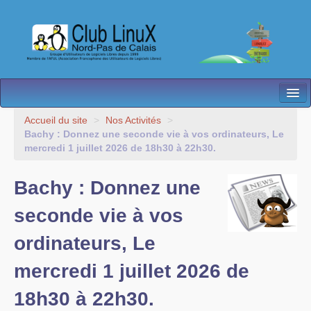
L’Association
Accueil du site
>
Nos Activités
>
Bachy : Donnez une seconde vie à vos ordinateurs, Le
Nos Activités
mercredi 1 juillet 2026 de 18h30 à 22h30.
Besoin d’Aide ?
Bachy : Donnez une
Contact
seconde vie à vos
Les antennes
ordinateurs, Le
Espace membres
mercredi 1 juillet 2026 de
18h30 à 22h30.