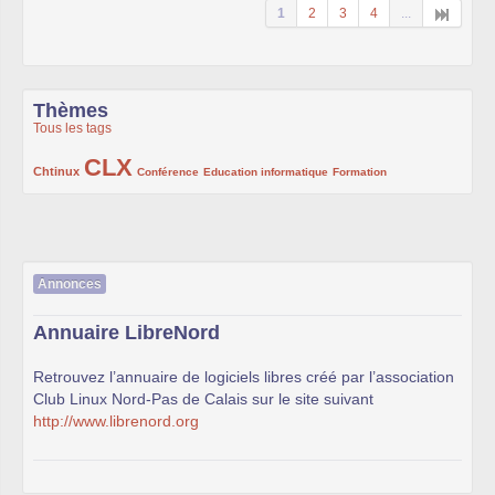
1
2
3
4
...
Thèmes
Tous les tags
CLX
222/1002
1002/1002
132/1002
119/1002
168/1002
Chtinux
Conférence
Education informatique
Formation
Annonces
Annuaire LibreNord
Retrouvez l’annuaire de logiciels libres créé par l’association
Club Linux Nord-Pas de Calais sur le site suivant
http://www.librenord.org