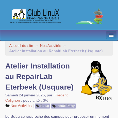
L’Association
Accueil du site
>
Nos Activités
>
Atelier Installation au RepairLab Eterbeek (Usquare)
Nos Activités
Atelier Installation
Besoin d’Aide ?
au RepairLab
Contact
Eterbeek (Usquare)
Les antennes
Samedi 24 janvier 2026
,
par
Frédéric
Espace membres
Colignon
,
popularité : 3%
Nos Activités
|
Bxlug
Install-Party
Le Bxlug se rapproche des campus pour proposer un moment