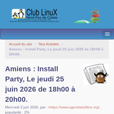
L’Association
Accueil du site
>
Nos Activités
>
Amiens : Install Party, Le jeudi 25 juin 2026 de 18h00 à
Nos Activités
20h00.
Besoin d’Aide ?
Amiens : Install
Contact
Party, Le jeudi 25
Les antennes
juin 2026 de 18h00 à
Espace membres
20h00.
Mercredi 3 juin 2026
,
par
>https://www.agendadulibre.org/
,
popularité : 2%