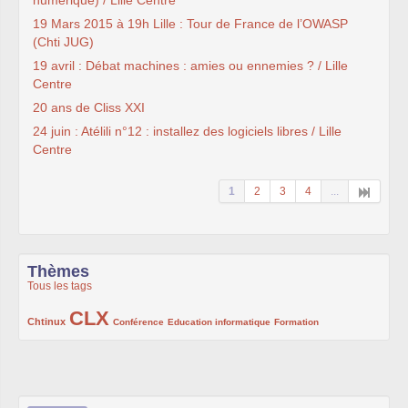
numérique) / Lille Centre
19 Mars 2015 à 19h Lille : Tour de France de l’OWASP
(Chti JUG)
19 avril : Débat machines : amies ou ennemies ? / Lille
Centre
20 ans de Cliss XXI
24 juin : Atélili n°12 : installez des logiciels libres / Lille
Centre
1
2
3
4
...
Thèmes
Tous les tags
CLX
222/1002
1002/1002
132/1002
119/1002
168/1002
Chtinux
Conférence
Education informatique
Formation