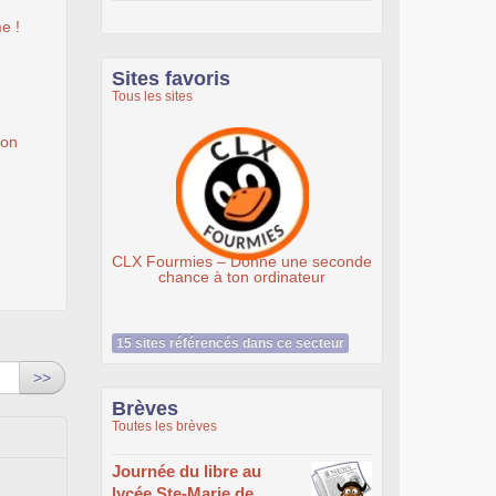
e !
Sites favoris
Tous les sites
ion
Ateliers du Libre à Roubaix
X Fourmies – Donne une seconde
chance à ton ordinateur
15 sites référencés dans ce secteur
>>
Brèves
Toutes les brèves
Journée du libre au
lycée Ste-Marie de