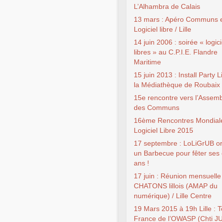
L’Alhambra de Calais
13 mars : Apéro Communs 
Logiciel libre / Lille
14 juin 2006 : soirée « logici
libres » au C.P.I.E. Flandre
Maritime
15 juin 2013 : Install Party 
la Médiathèque de Roubaix
15e rencontre vers l’Assem
des Communs
16ème Rencontres Mondial
Logiciel Libre 2015
17 septembre : LoLiGrUB o
un Barbecue pour fêter ses 
ans !
17 juin : Réunion mensuelle
CHATONS lillois (AMAP du
numérique) / Lille Centre
19 Mars 2015 à 19h Lille : 
France de l’OWASP (Chti J