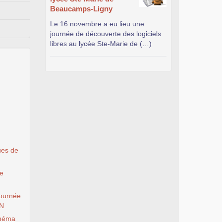
Beaucamps-Ligny
Le 16 novembre a eu lieu une
journée de découverte des logiciels
libres au lycée Ste-Marie de (…)
ues de
le
ournée
EN
inéma