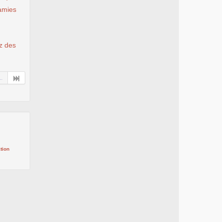
 amies
ez des
..
tion