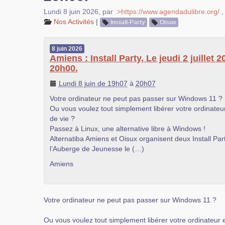
Lundi 8 juin 2026
,
par
>https://www.agendadulibre.org/
Nos Activités
|
Install-Party
Oisux
8
juin
2026
Amiens : Install Party, Le jeudi 2 juillet 
20h00.
Lundi 8 juin de 19h07
à
20h07
Votre ordinateur ne peut pas passer sur Windows 11 ?
Ou vous voulez tout simplement libérer votre ordinateu
de vie ?
Passez à Linux, une alternative libre à Windows !
Alternatiba Amiens et Oisux organisent deux Install Part
l’Auberge de Jeunesse le (…)
Amiens
Votre ordinateur ne peut pas passer sur Windows 11 ?
Ou vous voulez tout simplement libérer votre ordinateur 