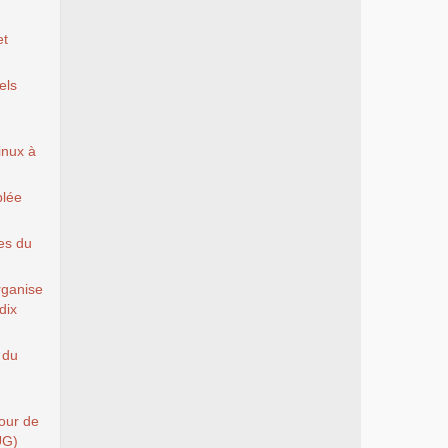
et
els
Linux à
blée
es du
rganise
dix
 du
Tour de
UG)