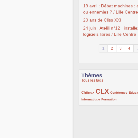
19 avril : Débat machines :
ou ennemies ? / Lille Centre
20 ans de Cliss XXI
24 juin : Atélili n°12 : install
logiciels libres / Lille Centre
1
2
3
4
.
Thèmes
Tous les tags
CLX
222/1002
1002/1002
132/1002
Chtinux
Conférence
Educa
119/1002
168/1002
informatique
Formation