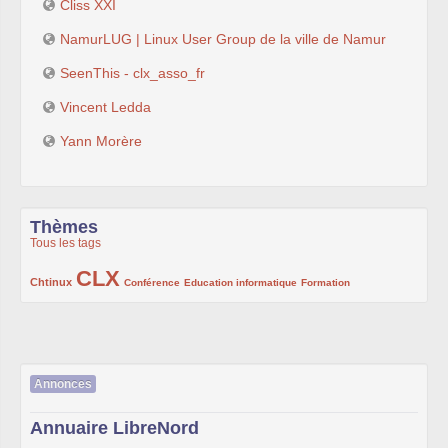
Cliss XXI
NamurLUG | Linux User Group de la ville de Namur
SeenThis - clx_asso_fr
Vincent Ledda
Yann Morère
Thèmes
Tous les tags
CLX
222/1002
1002/1002
132/1002
119/1002
168/1002
Chtinux
Conférence
Education informatique
Formation
Annonces
Annuaire LibreNord