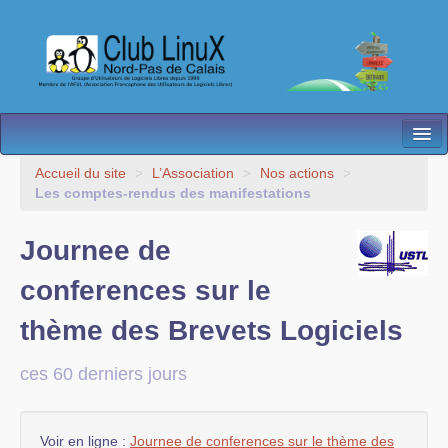
L’Association
Accueil du site
>
L’Association
>
Nos actions
>
Les comptes-rendus des manifestations
Nos Activités
Journee de
Besoin d’Aide ?
conferences sur le
Contact
thème des Brevets Logiciels
Les antennes
Espace membres
ces 60 derniers jours
Voir en ligne :
Journee de conferences sur le thème des