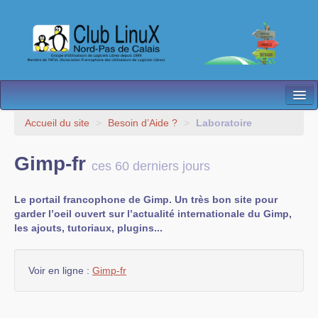
L’Association
Accueil du site
>
Besoin d’Aide ?
>
Laboratoire
Nos Activités
Gimp-fr
ces 60 derniers jours
Besoin d’Aide ?
Le portail francophone de Gimp. Un très bon site pour
Contact
garder l’oeil ouvert sur l’actualité internationale du Gimp,
les ajouts, tutoriaux, plugins...
Les antennes
Espace membres
Voir en ligne :
Gimp-fr