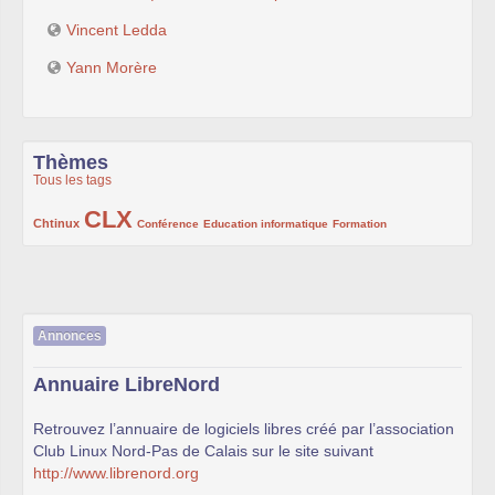
Vincent Ledda
Yann Morère
Thèmes
Tous les tags
CLX
222/1002
1002/1002
132/1002
119/1002
168/1002
Chtinux
Conférence
Education informatique
Formation
Annonces
Annuaire LibreNord
Retrouvez l’annuaire de logiciels libres créé par l’association
Club Linux Nord-Pas de Calais sur le site suivant
http://www.librenord.org