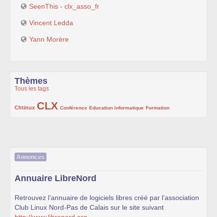
SeenThis - clx_asso_fr
Vincent Ledda
Yann Morère
Thèmes
Tous les tags
CLX
222/1002
1002/1002
132/1002
119/1002
168/1002
Chtinux
Conférence
Education informatique
Formation
Annonces
Annuaire LibreNord
Retrouvez l’annuaire de logiciels libres créé par l’association
Club Linux Nord-Pas de Calais sur le site suivant