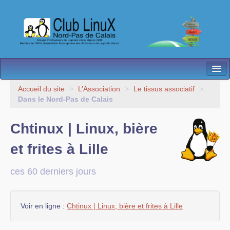
L’Association
Accueil du site
>
L’Association
>
Le tissus associatif
>
Dans le Nord-Pas de Calais
Nos Activités
Chtinux | Linux, bière
Besoin d’Aide ?
et frites à Lille
Contact
Les antennes
ces 60 derniers jours
Espace membres
Voir en ligne :
Chtinux | Linux, bière et frites à Lille