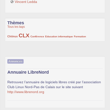
Vincent Ledda
Thèmes
Tous les tags
CLX
222/1002
1002/1002
132/1002
119/1002
168/1002
Chtinux
Conférence
Education informatique
Formation
Annonces
Annuaire LibreNord
Retrouvez l’annuaire de logiciels libres créé par l’association
Club Linux Nord-Pas de Calais sur le site suivant
http://www.librenord.org