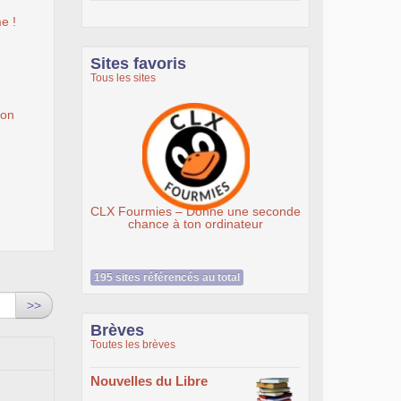
e !
Sites favoris
Tous les sites
ion
CLX Fourmies – Donne une seconde
Associati
chance à ton ordinateur
195 sites référencés au total
>>
Brèves
Toutes les brèves
Nouvelles du Libre