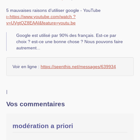
5 mauvaises raisons d’utiliser google - YouTube
▻
https://
www.
youtube.com
/
watch ?
v=UVgtQZ8EAAI&feature=yo
utu.be
Google est utilisé par 90% des français. Est-ce par
choix ? est-ce une bonne chose ? Nous pouvons faire
autrement...
Voir en ligne :
https://seenthis.net/messages/639934
|
Vos commentaires
modération a priori