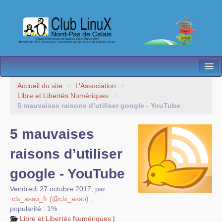
L’Association
Accueil du site
>
L’Association
>
Libre et Libertés Numériques
>
Nos Activités
5 mauvaises raisons d’utiliser google - YouTube
Besoin d’Aide ?
5 mauvaises
Contact
raisons d’utiliser
Les antennes
google - YouTube
Espace membres
Vendredi 27 octobre 2017
,
par
clx_asso_fr (@clx_asso)
,
popularité : 1%
Libre et Libertés Numériques
|