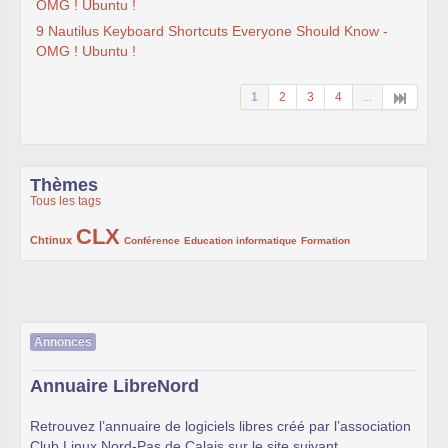
OMG ! Ubuntu !
9 Nautilus Keyboard Shortcuts Everyone Should Know -
OMG ! Ubuntu !
1
2
3
4
...
Thèmes
Tous les tags
CLX
222/1002
1002/1002
132/1002
119/1002
168/1002
Chtinux
Conférence
Education informatique
Formation
Annonces
Annuaire LibreNord
Retrouvez l’annuaire de logiciels libres créé par l’association
Club Linux Nord-Pas de Calais sur le site suivant