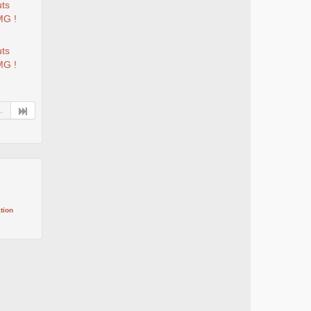
uts
MG !
uts
MG !
..
tion