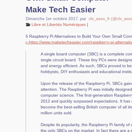
Make Tech Easier
Dimanche 1er octobre 2017
,
par
clx_asso_fr (@clx_ass
Libre et Libertés Numériques
|
5 Raspberry Pi Alternatives to Build Your Own Small Co
▻
https://
www.
maketecheasier.com
/
raspberry-pi-alternati
A single board computer (SBC) is a complete com
single circuit board. These tiny PCs were designe
and energy efficient. As such, SBCs proved to be
hobbyists, DIY enthusiasts and educational institu
Upon the release of the Raspberry Pi, SBCs gain
attention. The Raspberry Pi was initially designed
computer science. The first-generation Raspberr
2012 and quickly surpassed expectations. It has 
become the best-selling British computer of all t
million units sold.
Despite its popularity, the Raspberry Pi family o
the only SBCs on the market. In fact there are a