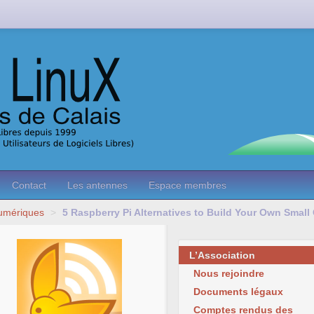
Contact
Les antennes
Espace membres
Numériques
>
5 Raspberry Pi Alternatives to Build Your Own Small
L’Association
Nous rejoindre
Documents légaux
Comptes rendus des