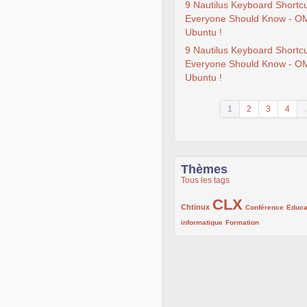
9 Nautilus Keyboard Shortc
Everyone Should Know - O
Ubuntu !
9 Nautilus Keyboard Shortc
Everyone Should Know - O
Ubuntu !
1
2
3
4
.
Thèmes
Tous les tags
CLX
222/1002
1002/1002
132/1002
Chtinux
Conférence
Educa
119/1002
168/1002
informatique
Formation