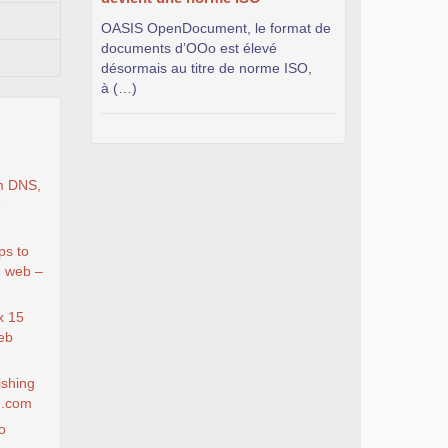
OASIS OpenDocument, le format de
documents d’OOo est élevé
désormais au titre de norme ISO,
à (…)
m DNS,
e
ps to
e web –
x 15
eb
ishing
e.com
o