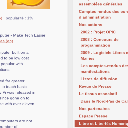
assemblées générales
Comptes rendus des con
d’administration
o)
,
popularité : 1%
Nos actions
2002 : Projet OPIC
mputer - Make Tech Easier
2003 : Concours de
v
es
programmation
puter built on a
2009 : Logiciels Libres 
d to be low cost
Mairies
 popular with
Les comptes-rendus de
tions.
manifestations
Listes de diffusion
ed far greater
Revue de Presse
 to teach basic
y Pi was released in
Le tissus associatif
since gone on to
Dans le Nord-Pas de Cal
ime with over eleven
Nos partenaires
Espace Presse
f computers are not
Libre et Libertés Numéri
 number of