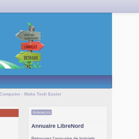
 Computer - Make Tech Easier
Annonces
Annuaire LibreNord
Retrouvez l’annuaire de logiciels