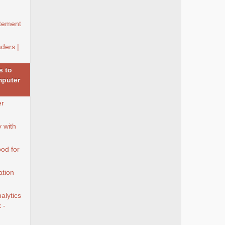
ètement
ders |
s to
mputer
er
y with
od for
tion
lytics
 -