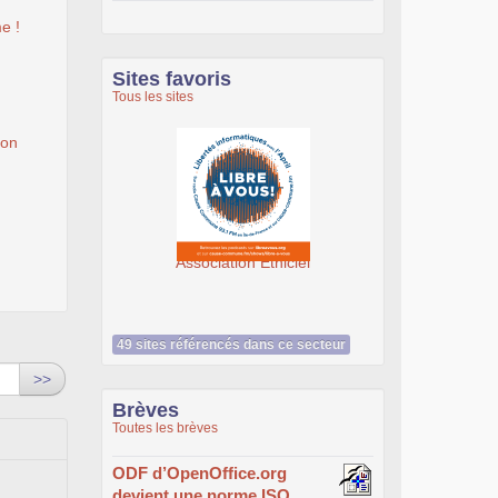
e !
Sites favoris
Tous les sites
ion
cre@tic, un service du Cdg59
Association Éthiciel
49 sites référencés dans ce secteur
>>
Brèves
Toutes les brèves
ODF d’OpenOffice.org
devient une norme ISO