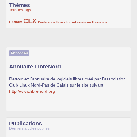
Thèmes
Tous les tags
CLX
222/1002
1002/1002
132/1002
119/1002
168/1002
Chtinux
Conférence
Education informatique
Formation
Annonces
Annuaire LibreNord
Retrouvez l’annuaire de logiciels libres créé par l’association
Club Linux Nord-Pas de Calais sur le site suivant
http://www.librenord.org
Publications
Derniers articles publiés