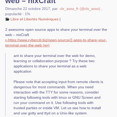
web – nixCraft
Dimanche 22 octobre 2017
,
par
clx_asso_fr (@clx_asso)
,
popularité : 1%
Libre et Libertés Numériques
|
2 awesome open source apps to share your terminal over the
web – nixCraft
▻
https://
www.
cyberciti.biz
/
open-source/
2-apps-to-share-your-
termina
l-over-the-web
ant to share your terminal over the web for demo,
learning or collaboration purpose ? Try these two
applications to share your terminal as a web
application.
Please note that accepting input from remote clients is
dangerous for most commands. When you need
interaction with the TTY for some reasons, consider
starting following tools with tmux or GNU Screen and
run your command on it. Use following tools with
trusted parties or inside VM. Let us see how to install
and use gotty and ttyd on a Unix-like system.