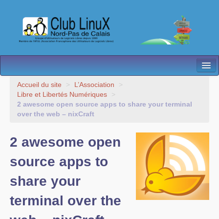
L’Association
Accueil du site
>
L’Association
>
Libre et Libertés Numériques
>
Nos Activités
2 awesome open source apps to share your terminal
over the web – nixCraft
Besoin d’Aide ?
2 awesome open
Contact
source apps to
Les antennes
share your
Espace membres
terminal over the