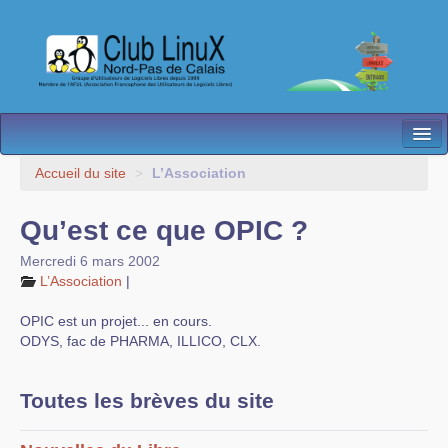
L’Association
Accueil du site
>
L’Association
Nos Activités
Qu’est ce que OPIC ?
Besoin d’Aide ?
Mercredi 6 mars 2002
L’Association
|
Contact
OPIC est un projet... en cours.
Les antennes
ODYS, fac de PHARMA, ILLICO, CLX.
Espace membres
Toutes les brèves du site