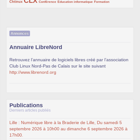
CLX
222/1002
1002/1002
132/1002
119/1002
168/1002
Chtinux
Conférence
Education informatique
Formation
Annonces
Annuaire LibreNord
Retrouvez l’annuaire de logiciels libres créé par l’association
Club Linux Nord-Pas de Calais sur le site suivant
http://www.librenord.org
Publications
Derniers articles publiés
Lille : Numérique libre à la Braderie de Lille, Du samedi 5
septembre 2026 à 10h00 au dimanche 6 septembre 2026 à
17h00.