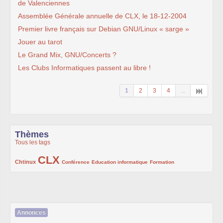
de Valenciennes
Assemblée Générale annuelle de CLX, le 18-12-2004
Premier livre français sur Debian GNU/Linux « sarge »
Jouer au tarot
Le Grand Mix, GNU/Concerts ?
Les Clubs Informatiques passent au libre !
1
2
3
4
...
Thèmes
Tous les tags
CLX
222/1002
1002/1002
132/1002
119/1002
168/1002
Chtinux
Conférence
Education informatique
Formation
Annonces