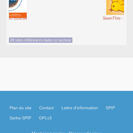
SeenThis - clx_asso_fr
49 sites référencés dans ce secteur
Plan du site
Contact
Lettre d'information
SPIP
Sarka-SPIP
GPLv3