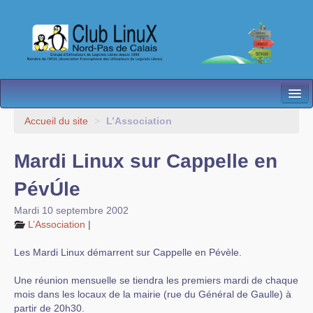
L’Association
Accueil du site
>
L’Association
Nos Activités
Mardi Linux sur Cappelle en
Besoin d’Aide ?
PévÚle
Contact
Mardi 10 septembre 2002
L’Association
|
Les antennes
Les Mardi Linux démarrent sur Cappelle en Pévèle.
Espace membres
Une réunion mensuelle se tiendra les premiers mardi de chaque
mois dans les locaux de la mairie (rue du Général de Gaulle) à
partir de 20h30.