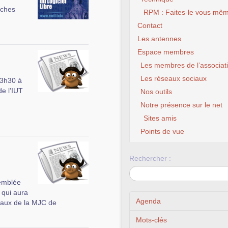
luches
RPM : Faites-le vous mêm
Contact
Les antennes
Espace membres
Les membres de l’associat
Les réseaux sociaux
13h30 à
e l’IUT
Nos outils
Notre présence sur le net
Sites amis
Points de vue
Rechercher :
semblée
 qui aura
Agenda
caux de la MJC de
Mots-clés