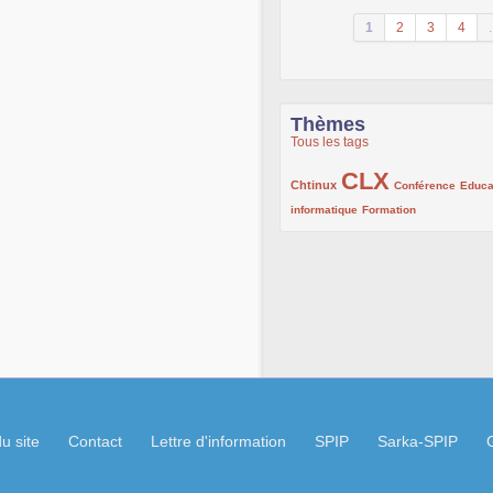
1
2
3
4
.
Thèmes
Tous les tags
CLX
222/1002
1002/1002
132/1002
Chtinux
Conférence
Educa
119/1002
168/1002
informatique
Formation
u site
Contact
Lettre d'information
SPIP
Sarka-SPIP