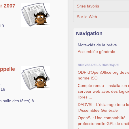
er 2007
Sites favoris
Sur le Web
i 9
Navigation
Mots-clés de la brève
Assemblée générale
BRÈVES DE LA RUBRIQUE
appelle
ODF d’OpenOffice.org devi
norme ISO
X
Compte rendu : Installation 
 16
serveur web avec des logici
libres ...
a salle des fêtes) à
DADVSI - L’éclairage tenu l
l’Assemblée Générale
OpenSI : Une comptabilité
professionnelle GPL de droi