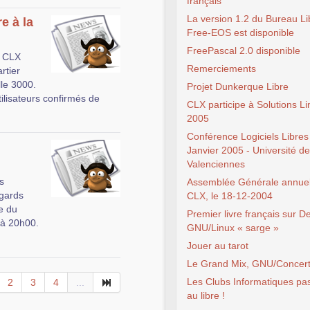
français
La version 1.2 du Bureau Li
e à la
Free-EOS est disponible
FreePascal 2.0 disponible
t CLX
Remerciements
rtier
lle 3000.
Projet Dunkerque Libre
ilisateurs confirmés de
CLX participe à Solutions Li
2005
Conférence Logiciels Libres
Janvier 2005 - Université de
Valenciennes
s
Assemblée Générale annuel
egards
CLX, le 18-12-2004
e du
Premier livre français sur D
 à 20h00.
GNU/Linux « sarge »
Jouer au tarot
Le Grand Mix, GNU/Concert
Les Clubs Informatiques pa
2
3
4
...
au libre !