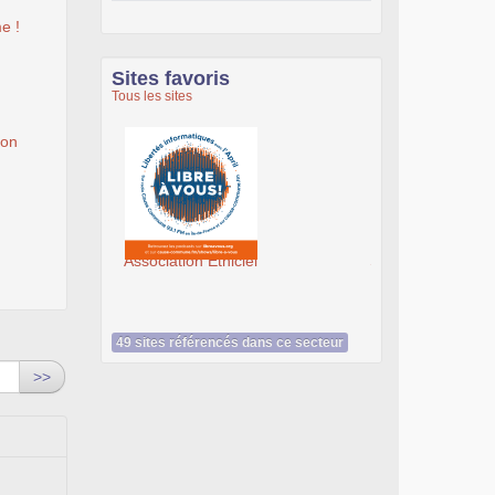
e !
Sites favoris
Tous les sites
ion
SeenThis - clx_asso_fr
49 sites référencés dans ce secteur
>>