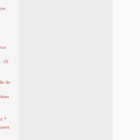
bre
nux
 - 25
le de
ebian
s ?
ssent