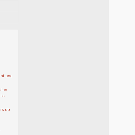
ent une
d’un
els
ors de
t