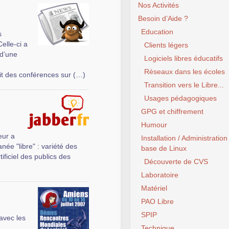
Nos Activités
Besoin d’Aide ?
Education
s
elle-ci a
Clients légers
 d’une
Logiciels libres éducatifs
Réseaux dans les écoles
it des conférences sur (…)
Transition vers le Libre...
Usages pédagogiques
GPG et chiffrement
Humour
eur a
Installation / Administration
née "libre" : variété des
base de Linux
ificiel des publics des
Découverte de CVS
Laboratoire
Matériel
PAO Libre
SPIP
 avec les
Technique