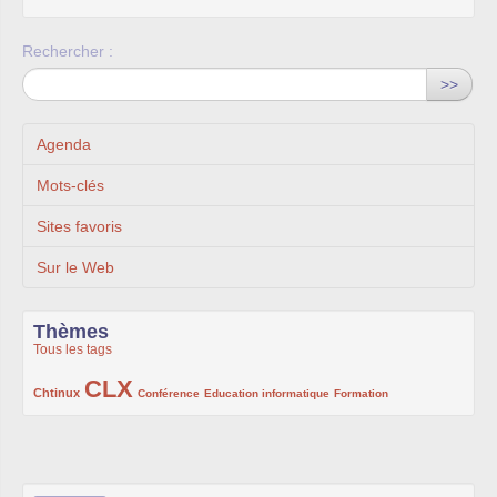
Rechercher :
>>
Agenda
Mots-clés
Sites favoris
Sur le Web
Thèmes
Tous les tags
CLX
222/1002
1002/1002
132/1002
119/1002
168/1002
Chtinux
Conférence
Education informatique
Formation