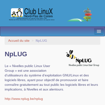
L’Association
Accueil du site
>
NpLUG
Nos Activités
NpLUG
Besoin d’Aide ?
Le « Nivelles public Linux User
Contact
Group » est une association
d’utilisateurs du système d’exploitation GNU/Linux et des
Les antennes
logiciels libres, ayant pour objectif de promouvoir et faire
connaître gratuitement au tout public les logiciels libres et leurs
Espace membres
implications, à Nivelles et aux alentours.
http://www.nplug.be/nplug