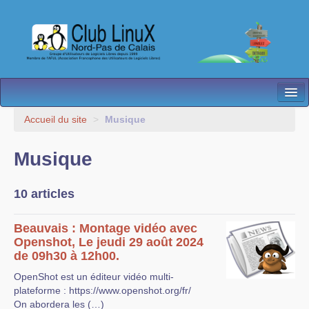
L’Association
Accueil du site
>
Musique
Nos Activités
Musique
Besoin d’Aide ?
10 articles
Contact
Les antennes
Beauvais : Montage vidéo avec
Openshot, Le jeudi 29 août 2024
Espace membres
de 09h30 à 12h00.
OpenShot est un éditeur vidéo multi-
plateforme : https://www.openshot.org/fr/
On abordera les (…)