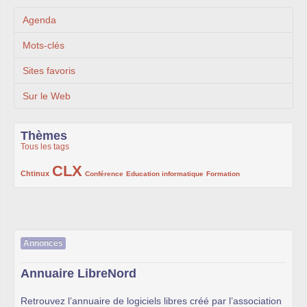
Agenda
Mots-clés
Sites favoris
Sur le Web
Thèmes
Tous les tags
CLX
222/1002
1002/1002
132/1002
119/1002
168/1002
Chtinux
Conférence
Education informatique
Formation
Annonces
Annuaire LibreNord
Retrouvez l’annuaire de logiciels libres créé par l’association