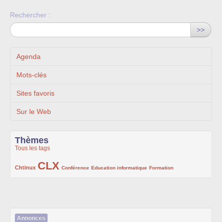
Rechercher :
>>
Agenda
Mots-clés
Sites favoris
Sur le Web
Thèmes
Tous les tags
CLX
222/1002
1002/1002
132/1002
119/1002
168/1002
Chtinux
Conférence
Education informatique
Formation
Annonces