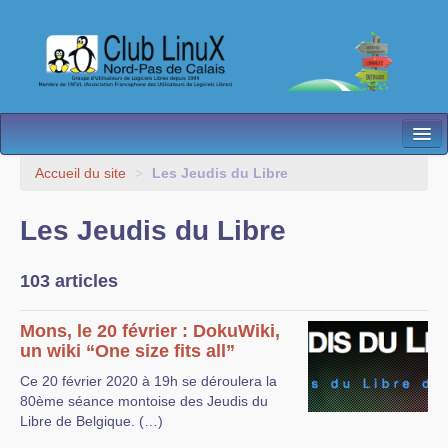
L’Association
Accueil du site
>
Les Jeudis du Libre
Nos Activités
Les Jeudis du Libre
Besoin d’Aide ?
103 articles
Contact
Les antennes
Mons, le 20 février : DokuWiki,
un wiki “One size fits all”
Espace membres
Ce 20 février 2020 à 19h se déroulera la
80ème séance montoise des Jeudis du
Libre de Belgique. (…)