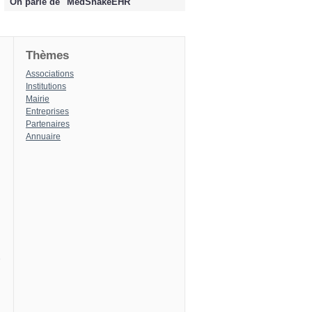
On parle de "MedShakeEHR"
Thèmes
Associations
Institutions
Mairie
Entreprises
Partenaires
Annuaire
8