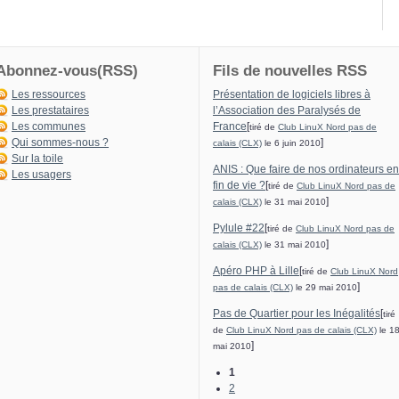
Abonnez-vous(RSS)
Fils de nouvelles RSS
Les ressources
Présentation de logiciels libres à
Les prestataires
l’Association des Paralysés de
Les communes
France
[
tiré de
Club LinuX Nord pas de
Qui sommes-nous ?
]
calais (CLX)
le 6 juin 2010
Sur la toile
ANIS : Que faire de nos ordinateurs en
Les usagers
fin de vie ?
[
tiré de
Club LinuX Nord pas de
]
calais (CLX)
le 31 mai 2010
Pylule #22
[
tiré de
Club LinuX Nord pas de
]
calais (CLX)
le 31 mai 2010
Apéro PHP à Lille
[
tiré de
Club LinuX Nord
]
pas de calais (CLX)
le 29 mai 2010
Pas de Quartier pour les Inégalités
[
tiré
de
Club LinuX Nord pas de calais (CLX)
le 1
]
mai 2010
1
2