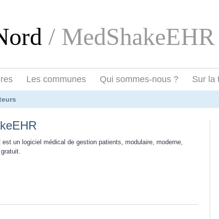
eNord
/ MedShakeEHR
ires
Les communes
Qui sommes-nous ?
Sur la 
teurs
akeEHR
t un logiciel médical de gestion patients, modulaire, moderne,
gratuit.