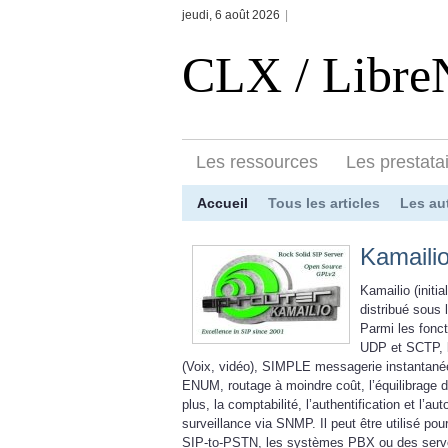
jeudi, 6 août 2026
|
CLX / Libr
Les ressources
Les prestata
Accueil
Tous les articles
Les au
Kamaili
Kamailio (init
distribué sous 
Parmi les fonc
UDP et SCTP, l
(Voix, vidéo), SIMPLE messagerie instantané
ENUM, routage à moindre coût, l’équilibrage d
plus, la comptabilité, l’authentification et l
surveillance via SNMP. Il peut être utilisé po
SIP-to-PSTN, les systèmes PBX ou des ser