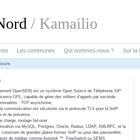
eNord
/ Kamailio
ires
Les communes
Qui sommes-nous ?
Sur la 
teurs
o
ialement OpenSER) est un système Open Source de Téléphonie SIP
licence GPL, capable de gérer des milliers d’appels par seconde.
tionnalités : TCP asynchrone,
a communication est sécurisée via le protocole TLS pour la VoIP
e et de présence,
e charge, routage fail-over
’autorisation via MySQL, Postgres, Oracle, Radius, LDAP, XMLRPC, et la
ur construire de grandes plates-formes VoIP ou pour des passerelles
veurs de médias comme Asterisk ™, FreeSwitch ou SEMS.