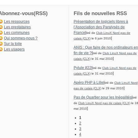
Abonnez-vous(RSS)
Fils de nouvelles RSS
Les ressources
Présentation de logiciels libres à
Les prestataires
l’Association des Paralysés de
Les communes
France
[
tiré de
Club LinuX Nord pas de
Qui sommes-nous ?
]
calais (CLX)
le 6 juin 2010
Sur la toile
ANIS : Que faire de nos ordinateurs en
Les usagers
fin de vie ?
[
tiré de
Club LinuX Nord pas de
]
calais (CLX)
le 31 mai 2010
Pylule #22
[
tiré de
Club LinuX Nord pas de
]
calais (CLX)
le 31 mai 2010
Apéro PHP à Lille
[
tiré de
Club LinuX Nord
]
pas de calais (CLX)
le 29 mai 2010
Pas de Quartier pour les Inégalités
[
tiré
de
Club LinuX Nord pas de calais (CLX)
le 1
]
mai 2010
1
2
3
4