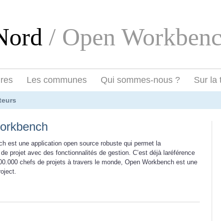
eNord
/ Open Workben
ires
Les communes
Qui sommes-nous ?
Sur la 
teurs
orkbench
 est une application open source robuste qui permet la
e projet avec des fonctionnalités de gestion. C’est déjà laréférence
00.000 chefs de projets à travers le monde, Open Workbench est une
oject.