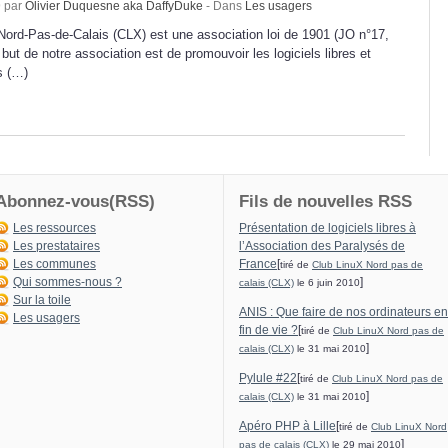
9 par
Olivier Duquesne aka DaffyDuke
- Dans
Les usagers
Nord-Pas-de-Calais (CLX) est une association loi de 1901 (JO n°17,
but de notre association est de promouvoir les logiciels libres et
ds (…)
Abonnez-vous(RSS)
Fils de nouvelles RSS
Les ressources
Présentation de logiciels libres à
Les prestataires
l’Association des Paralysés de
Les communes
France
[
tiré de
Club LinuX Nord pas de
Qui sommes-nous ?
]
calais (CLX)
le 6 juin 2010
Sur la toile
ANIS : Que faire de nos ordinateurs en
Les usagers
fin de vie ?
[
tiré de
Club LinuX Nord pas de
]
calais (CLX)
le 31 mai 2010
Pylule #22
[
tiré de
Club LinuX Nord pas de
]
calais (CLX)
le 31 mai 2010
Apéro PHP à Lille
[
tiré de
Club LinuX Nord
]
pas de calais (CLX)
le 29 mai 2010