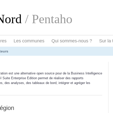
eNord
/ Pentaho
ires
Les communes
Qui sommes-nous ?
Sur la 
teurs
ation est une alternative open source pour de la Business Intelligence
I Suite Enterprise Edition permet de réaliser des rapports
s, des analyses, des tableaux de bord, intégrer et agréger les
région