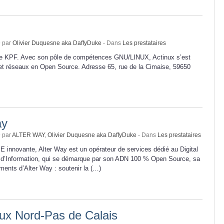
9 par
Olivier Duquesne aka DaffyDuke
- Dans
Les prestataires
upe KPF. Avec son pôle de compétences GNU/LINUX, Actinux s’est
 et réseaux en Open Source. Adresse 65, rue de la Cimaise, 59650
ay
9 par
ALTER WAY
,
Olivier Duquesne aka DaffyDuke
- Dans
Les prestataires
E innovante, Alter Way est un opérateur de services dédié au Digital
d’Information, qui se démarque par son ADN 100 % Open Source, sa
ents d’Alter Way : soutenir la (…)
nux Nord-Pas de Calais