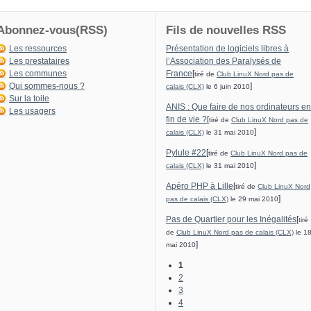
Abonnez-vous(RSS)
Fils de nouvelles RSS
Les ressources
Présentation de logiciels libres à
Les prestataires
l’Association des Paralysés de
Les communes
France
[
tiré de
Club LinuX Nord pas de
Qui sommes-nous ?
]
calais (CLX)
le 6 juin 2010
Sur la toile
ANIS : Que faire de nos ordinateurs en
Les usagers
fin de vie ?
[
tiré de
Club LinuX Nord pas de
]
calais (CLX)
le 31 mai 2010
Pylule #22
[
tiré de
Club LinuX Nord pas de
]
calais (CLX)
le 31 mai 2010
Apéro PHP à Lille
[
tiré de
Club LinuX Nord
]
pas de calais (CLX)
le 29 mai 2010
Pas de Quartier pour les Inégalités
[
tiré
de
Club LinuX Nord pas de calais (CLX)
le 1
]
mai 2010
1
2
3
4