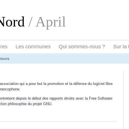
eNord
/ April
ires
Les communes
Qui sommes-nous ?
Sur la 
teurs
 association qui a pour but la promotion et la défense du logiciel libre
francophone.
e entretient depuis le début des rapports étroits avec la Free Software
ction philosophie du projet GNU.