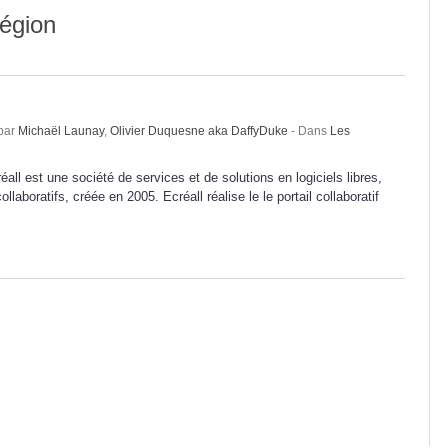
région
 par
Michaël Launay
,
Olivier Duquesne aka DaffyDuke
- Dans
Les
éall est une société de services et de solutions en logiciels libres,
laboratifs, créée en 2005. Ecréall réalise le le portail collaboratif