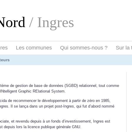
eNord
/ Ingres
ires
Les communes
Qui sommes-nous ?
Sur la 
teurs
stème de gestion de base de données (SGBD) relationnel, tout comme
INtelligent Graphic RElational System.
écida de recommencer le développement à partir de zéro en 1985,
ngres. Il se lança dans un projet post-Ingres, qui fut d’abord nommé
iate, et revendu depuis à un fonds d’investissement, Ingres est
est depuis lors la licence publique générale GNU.