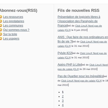
Abonnez-vous(RSS)
Fils de nouvelles RSS
Les ressources
Présentation de logiciels libres à
Les prestataires
l’Association des Paralysés de
Les communes
France
[
tiré de
Club LinuX Nord pas de
Qui sommes-nous ?
]
calais (CLX)
le 6 juin 2010
Sur la toile
ANIS : Que faire de nos ordinateurs en
Les usagers
fin de vie ?
[
tiré de
Club LinuX Nord pas de
]
calais (CLX)
le 31 mai 2010
Pylule #22
[
tiré de
Club LinuX Nord pas de
]
calais (CLX)
le 31 mai 2010
Apéro PHP à Lille
[
tiré de
Club LinuX Nord
]
pas de calais (CLX)
le 29 mai 2010
Pas de Quartier pour les Inégalités
[
tiré
de
Club LinuX Nord pas de calais (CLX)
le 1
]
mai 2010
1
2
3
4