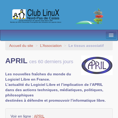
L’Association
Accueil du site
>
L’Association
>
Le tissus associatif
Nos Activités
APRIL
ces 60 derniers jours
Besoin d’Aide ?
Les nouvelles fraîches du monde du
Contact
Logiciel Libre en France.
L’actualité du Logiciel Libre et l’implication de l’APRIL
Les antennes
dans des actions techniques, médiatiques, politiques,
philosophiques
Espace membres
destinées à défendre et promouvoir l’informatique libre.
Voir en ligne :
APRIL