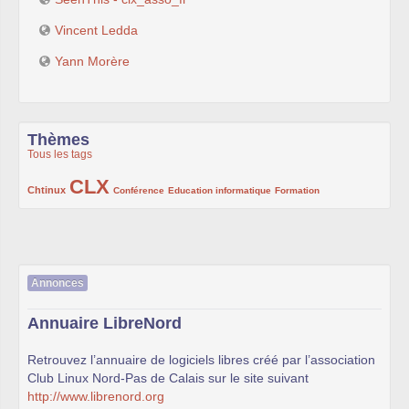
Vincent Ledda
Yann Morère
Thèmes
Tous les tags
CLX
222/1002
1002/1002
132/1002
119/1002
168/1002
Chtinux
Conférence
Education informatique
Formation
Annonces
Annuaire LibreNord
Retrouvez l’annuaire de logiciels libres créé par l’association
Club Linux Nord-Pas de Calais sur le site suivant
http://www.librenord.org