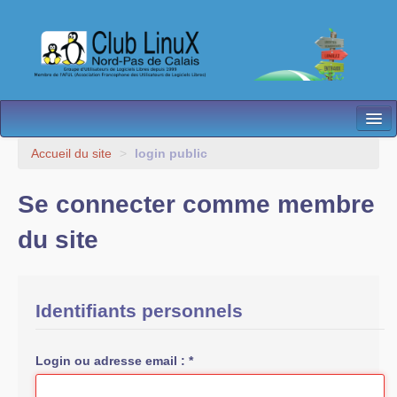
L’Association
Accueil du site
>
login public
Nos Activités
Se connecter comme membre
Besoin d’Aide ?
du site
Contact
Les antennes
Identifiants personnels
Espace membres
Login ou adresse email :
*