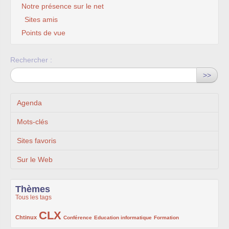
Notre présence sur le net
Sites amis
Points de vue
Rechercher :
>>
Agenda
Mots-clés
Sites favoris
Sur le Web
Thèmes
Tous les tags
CLX
222/1002
1002/1002
132/1002
119/1002
168/1002
Chtinux
Conférence
Education informatique
Formation