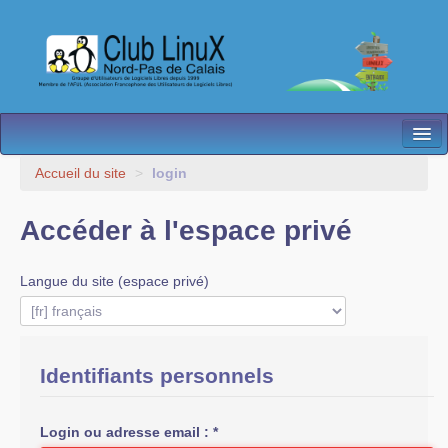
L’Association
Accueil du site
>
login
Nos Activités
Accéder à l'espace privé
Besoin d’Aide ?
Langue du site (espace privé)
Contact
Les antennes
Espace membres
Identifiants personnels
Login ou adresse email :
*