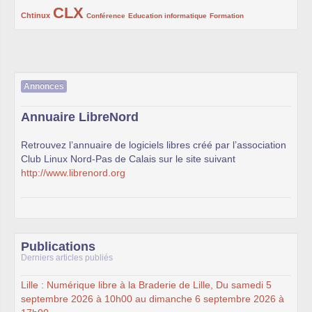
CLX
222/1002
1002/1002
132/1002
119/1002
168/1002
Chtinux
Conférence
Education informatique
Formation
Annonces
Annuaire LibreNord
Retrouvez l’annuaire de logiciels libres créé par l’association
Club Linux Nord-Pas de Calais sur le site suivant
http://www.librenord.org
Publications
Derniers articles publiés
Lille : Numérique libre à la Braderie de Lille, Du samedi 5
septembre 2026 à 10h00 au dimanche 6 septembre 2026 à