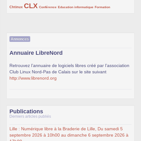
CLX
222/1002
1002/1002
132/1002
119/1002
168/1002
Chtinux
Conférence
Education informatique
Formation
Annonces
Annuaire LibreNord
Retrouvez l’annuaire de logiciels libres créé par l’association
Club Linux Nord-Pas de Calais sur le site suivant
http://www.librenord.org
Publications
Derniers articles publiés
Lille : Numérique libre à la Braderie de Lille, Du samedi 5
septembre 2026 à 10h00 au dimanche 6 septembre 2026 à