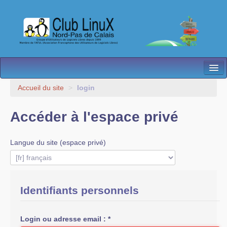
L’Association
Accueil du site
>
login
Nos Activités
Accéder à l'espace privé
Besoin d’Aide ?
Langue du site (espace privé)
Contact
Les antennes
Espace membres
Identifiants personnels
Login ou adresse email :
*