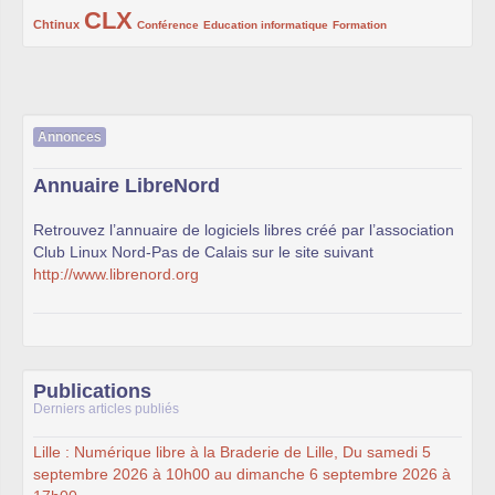
CLX
222/1002
1002/1002
132/1002
119/1002
168/1002
Chtinux
Conférence
Education informatique
Formation
Annonces
Annuaire LibreNord
Retrouvez l’annuaire de logiciels libres créé par l’association
Club Linux Nord-Pas de Calais sur le site suivant
http://www.librenord.org
Publications
Derniers articles publiés
Lille : Numérique libre à la Braderie de Lille, Du samedi 5
septembre 2026 à 10h00 au dimanche 6 septembre 2026 à