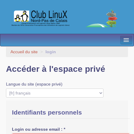
L’Association
Accueil du site
>
login
Nos Activités
Accéder à l'espace privé
Besoin d’Aide ?
Langue du site (espace privé)
Contact
Les antennes
Espace membres
Identifiants personnels
Login ou adresse email :
*